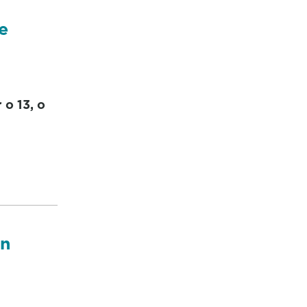
e
 o 13, o
on