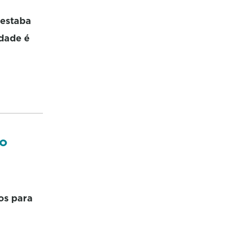
 estaba
rdade é
do
os para