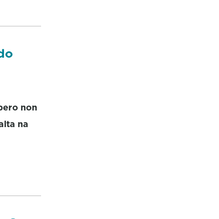
 do
pero non
alta na