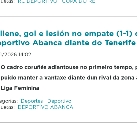
quetas:
RC DEPORTIVO
COPA DO REI
llene, gol e lesión no empate (1-1)
portivo Abanca diante do Tenerife
01/2026 14:02
O cadro coruñés adiantouse no primeiro tempo, 
puido manter a vantaxe diante dun rival da zona 
Liga Feminina
egorías:
Deportes
Deportivo
quetas:
DEPORTIVO ABANCA