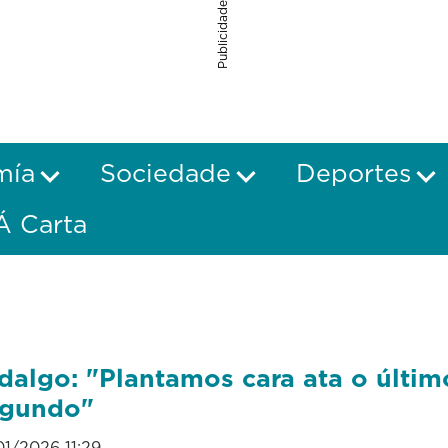
Publicidade
mía
Sociedade
Deportes
Á Carta
dalgo: "Plantamos cara ata o últim
egundo"
01/2026 11:29