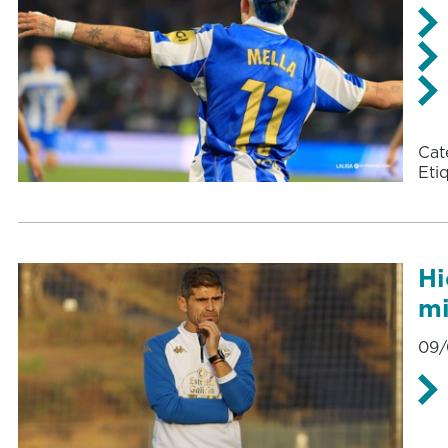
Cat
Eti
Hi
mi
09/