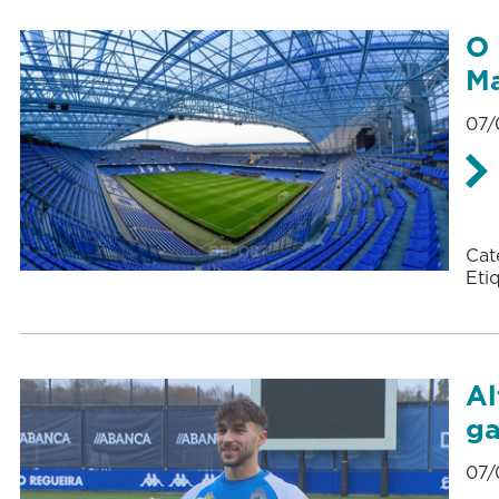
O 
Ma
07/
Cat
Eti
Al
ga
07/