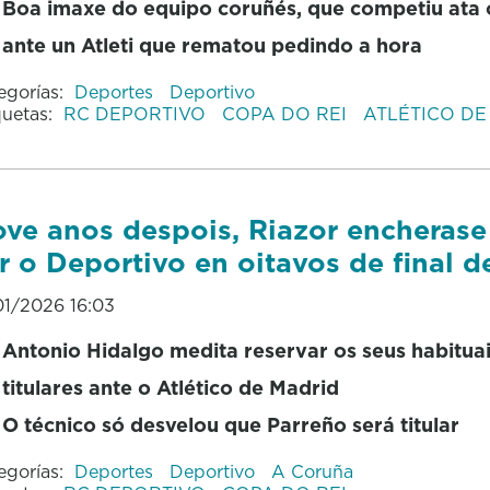
Boa imaxe do equipo coruñés, que competiu ata o
ante un Atleti que rematou pedindo a hora
egorías:
Deportes
Deportivo
quetas:
RC DEPORTIVO
COPA DO REI
ATLÉTICO DE
ve anos despois, Riazor encherase
r o Deportivo en oitavos de final 
01/2026 16:03
Antonio Hidalgo medita reservar
os
seus
habitua
titulares ante o Atlético de Madrid
O técnico só desvelou que Parreño será titular
egorías:
Deportes
Deportivo
A Coruña