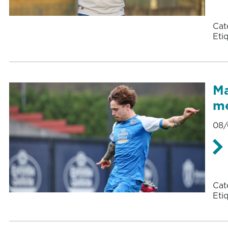
Cat
Eti
Ma
me
08/
Cat
Eti