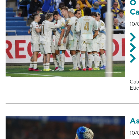
O 
Ca
10/
Cat
Eti
As
10/