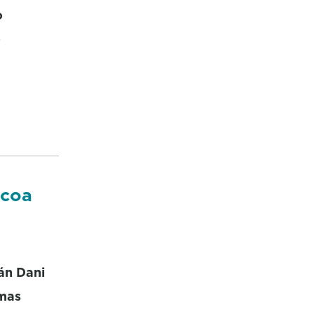
o
o
 coa
án Dani
imas