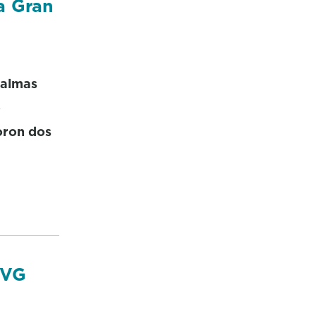
a Gran
Palmas
o
oron dos
TVG