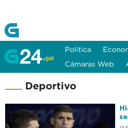
Skip to Main Content
Política
Econo
Cámaras Web
Deportivo
Hi
s
14/