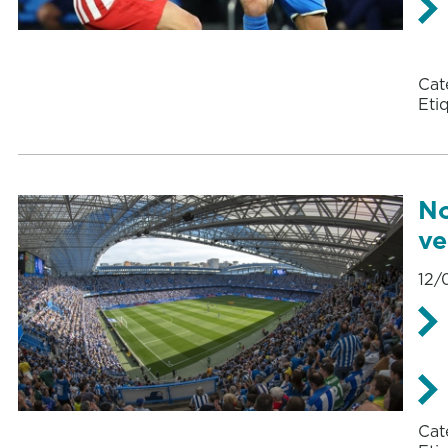
Cat
Eti
No
ve
12/
Cat