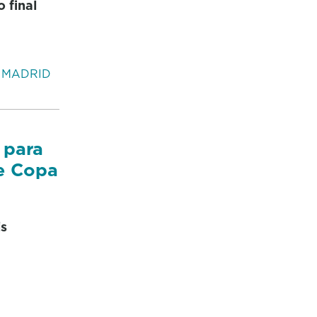
 final
 MADRID
 para
de Copa
is