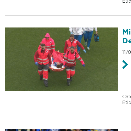
Eti
Mi
De
11/
Cat
Eti