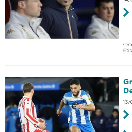
Cat
Eti
Gr
De
13/