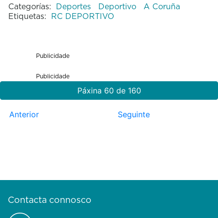
Categorías:
Deportes
Deportivo
A Coruña
Etiquetas:
RC DEPORTIVO
Publicidade
Publicidade
Páxina 60 de 160
Anterior
Seguinte
Contacta connosco