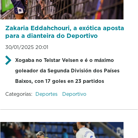
Zakaria Eddahchouri, a exótica aposta
para a dianteira do Deportivo
30/01/2025 20:01
Xogaba no Telstar Velsen e é o máximo
goleador da Segunda División dos Países
Baixos, con 17 goles en 23 partidos
Categorías:
Deportes
Deportivo