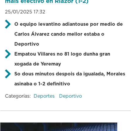
máis efectivo en Riazor (1-2)
25/01/2025 17:32
O equipo levantino adiantouse por medio de
Carlos Álvarez cando mellor estaba o
Deportivo
Empatou Villares no 81 logo dunha gran
xogada de Yeremay
So dous minutos despois da igualada, Morales
asinaba o 1-2 definitivo
Categorías:
Deportes
Deportivo