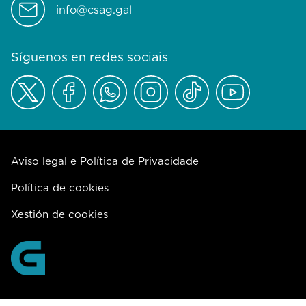
info@csag.gal
Síguenos en redes sociais
Aviso legal e Política de Privacidade
Política de cookies
Xestión de cookies