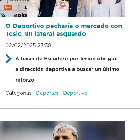
O Deportivo pecharía o mercado con
Tosic, un lateral esquerdo
02/02/2025 23:38
A baixa de Escudero por lesión obrigou
a dirección deportiva a buscar un último
reforzo
Categorías:
Deportes
Deportivo