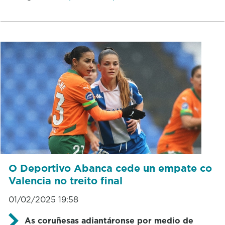
O Deportivo Abanca cede un empate co
Valencia no treito final
01/02/2025 19:58
As coruñesas adiantáronse por medio de