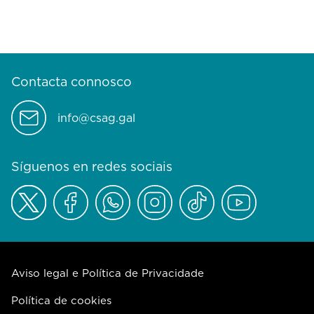
Contacta connosco
info@csag.gal
Síguenos en redes sociais
Aviso legal e Política de Privacidade
Política de cookies