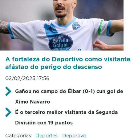
A fortaleza do Deportivo como visitante
afástao do perigo do descenso
02/02/2025 17:56
Gañou no campo do Éibar (0-1) cun gol de
Ximo Navarro
É o terceiro mellor visitante da Segunda
División con 19 puntos
Categorías:
Deportes
Deportivo