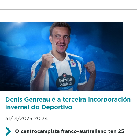
Denis Genreau é a terceira incorporación
invernal do Deportivo
31/01/2025 20:34
O centrocampista franco-australiano ten 25