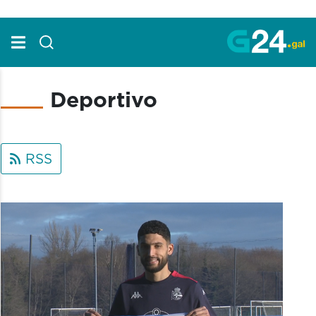
Skip to Main Content
Deportivo
RSS