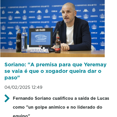
Soriano: "A premisa para que Yeremay
se vaia é que o xogador queira dar o
paso"
04/02/2025 12:49
Fernando Soriano cualificou a saída de Lucas
como "un golpe anímico e no liderado do
equipo"