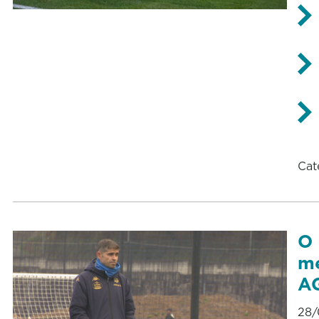
Cat
O 
me
AG
28/