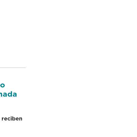
bo
nada
 reciben