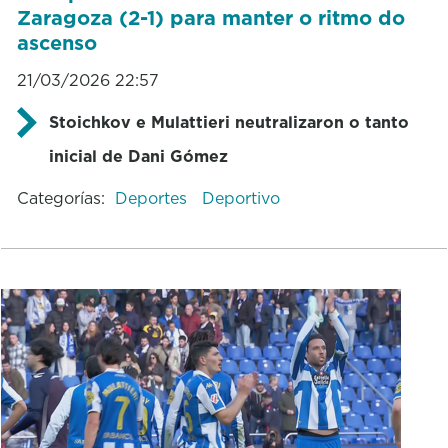
Zaragoza (2-1) para manter o ritmo do
ascenso
21/03/2026 22:57
Stoichkov e Mulattieri neutralizaron o tanto
inicial de Dani Gómez
Categorías:
Deportes
Deportivo