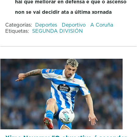
hai que mellorar en defensa e que o ascenso
non se vai decidir ata a última xornada
Categorías:
Deportes
Deportivo
A Coruña
Etiquetas:
SEGUNDA DIVISIÓN