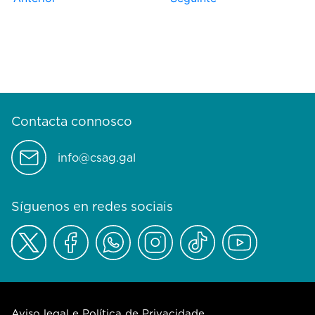
Contacta connosco
info@csag.gal
Síguenos en redes sociais
Aviso legal e Política de Privacidade