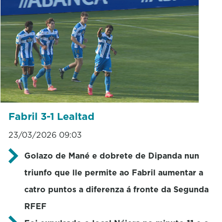
Fabril 3-1 Lealtad
23/03/2026 09:03
Golazo de Mané e dobrete de Dipanda nun
triunfo que lle permite ao Fabril aumentar a
catro puntos a diferenza á fronte da Segunda
RFEF