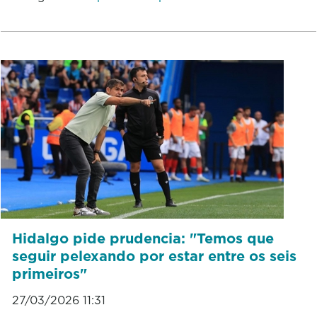
Hidalgo pide prudencia: "Temos que
seguir pelexando por estar entre os seis
primeiros"
27/03/2026 11:31