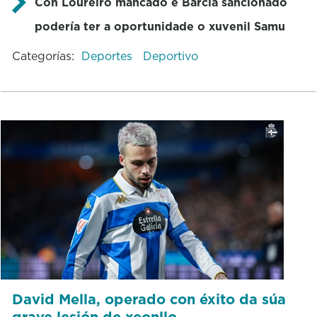
Con Loureiro mancado e Barcia sancionado
podería ter a oportunidade o xuvenil Samu
Categorías:
Deportes
Deportivo
David Mella, operado con éxito da súa
grave lesión de xeonllo