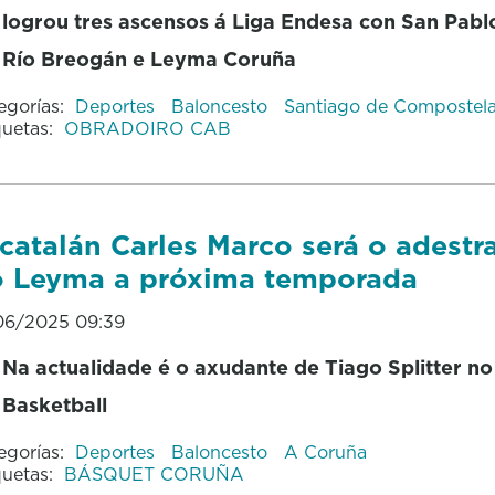
logrou tres ascensos á Liga Endesa con San Pabl
Río Breogán e Leyma Coruña
egorías:
Deportes
Baloncesto
Santiago de Compostel
quetas:
OBRADOIRO CAB
catalán Carles Marco será o adestr
 Leyma a próxima temporada
06/2025 09:39
Na actualidade é o axudante de Tiago Splitter no
Basketball
egorías:
Deportes
Baloncesto
A Coruña
quetas:
BÁSQUET CORUÑA