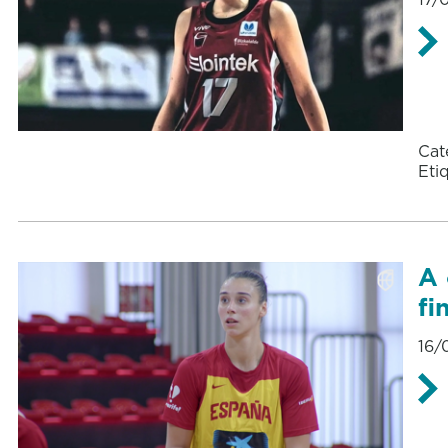
Cat
Eti
A 
fi
16/