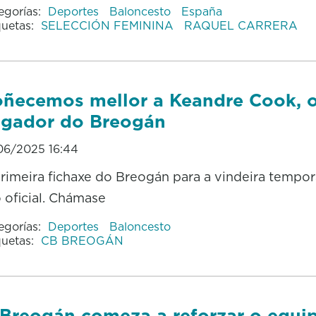
egorías:
Deportes
Baloncesto
España
quetas:
SELECCIÓN FEMININA
RAQUEL CARRERA
ñecemos mellor a Keandre Cook, 
gador do Breogán
06/2025 16:44
rimeira fichaxe do Breogán para a vindeira tempor
o oficial. Chámase
egorías:
Deportes
Baloncesto
quetas:
CB BREOGÁN
Breogán comeza a reforzar o equi