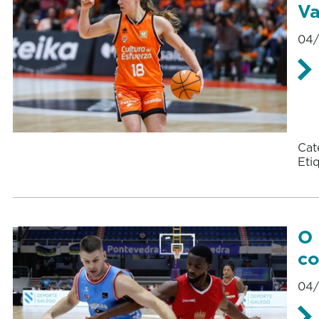
Va
04/
Cat
Eti
O 
co
04/