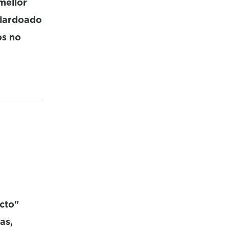
mellor
alardoado
os no
cto"
as,