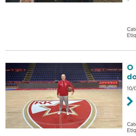
Cat
Eti
O 
do
10/
Cat
Eti