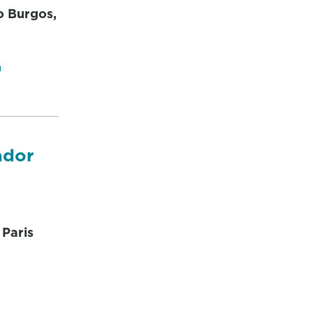
o Burgos,
a
ador
 Paris