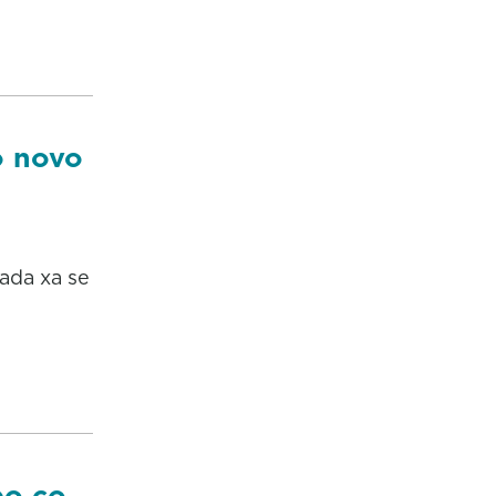
o novo
ada xa se
po co