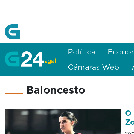
Skip to Main Content
Política
Econo
Cámaras Web
Baloncesto
O 
Zo
17/