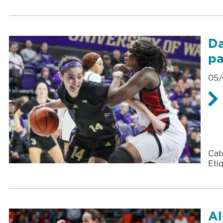
Da
pa
05/
Cat
Eti
Al