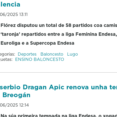
lencia
06/2025 13:11
Flórez disputou un total de 58 partidos coa cami
‘taronja’ repartidos entre a liga Feminina Endesa,
Euroliga e a Supercopa Endesa
egorías:
Deportes
Baloncesto
Lugo
quetas:
ENSINO BALONCESTO
serbio Dragan Apic renova unha t
 Breogán
06/2025 12:14
Na súa primeira tempada na liga Endesa, o xoga