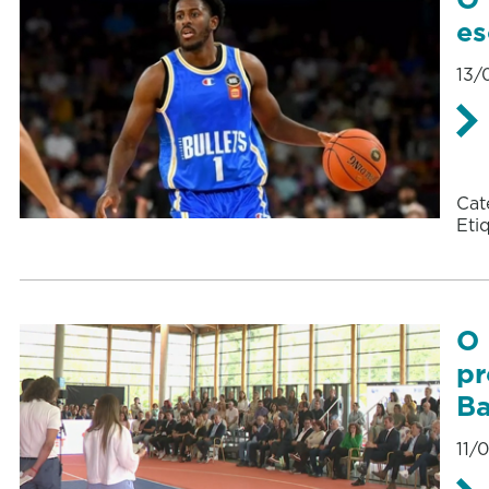
es
13/
Cat
Eti
O 
pr
Ba
11/