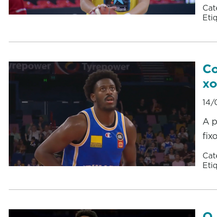
Cat
Eti
Co
xo
14/
A p
fix
Cat
Eti
O 