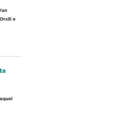
Van
rsili e
ta
Raquel