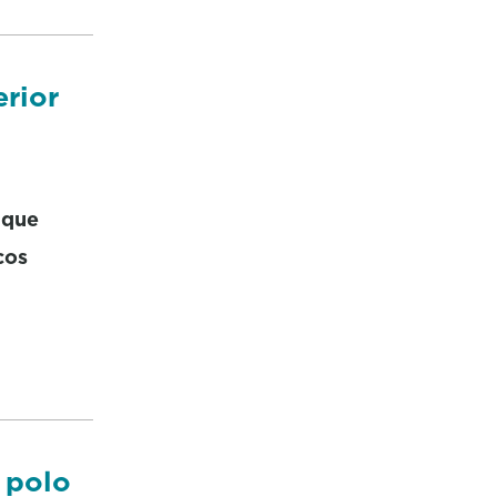
erior
 que
cos
 polo