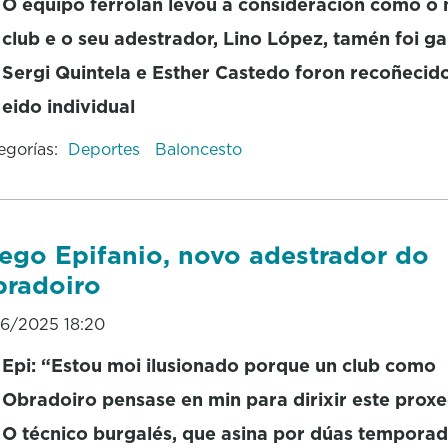
O equipo ferrolán levou a consideración como o 
club e o seu adestrador, Lino López, tamén foi g
Sergi Quintela e Esther Castedo foron recoñecid
eido individual
egorías:
Deportes
Baloncesto
ego Epifanio, novo adestrador do
radoiro
06/2025 18:20
Epi: “Estou moi ilusionado porque un club como
Obradoiro pensase en min para dirixir este proxe
O técnico burgalés, que asina por dúas temporad