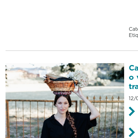
Cat
Eti
Ca
o 
tr
12/