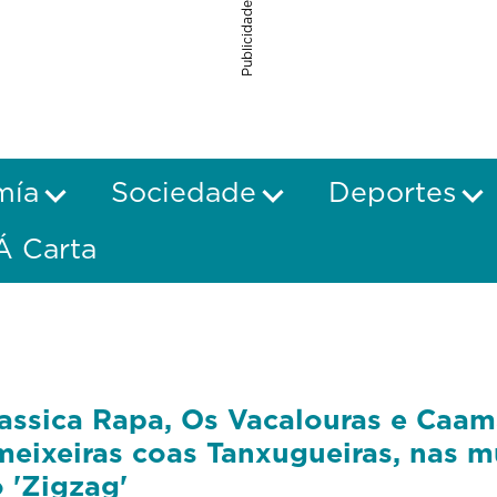
Publicidade
mía
Sociedade
Deportes
Á Carta
assica Rapa, Os Vacalouras e Caa
eixeiras coas Tanxugueiras, nas m
 'Zigzag'