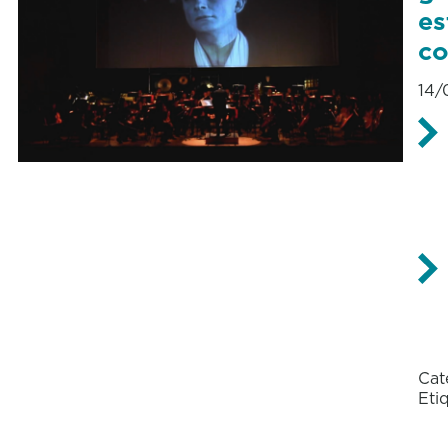
es
c
14/
Cat
Eti