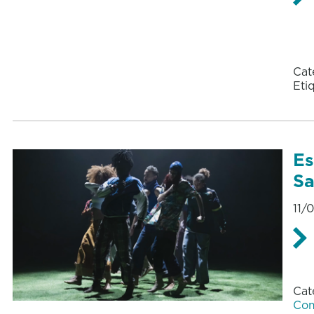
Cat
Eti
Es
Sa
11/
Cat
Com