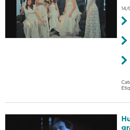
14/
Cat
Eti
Hu
gr