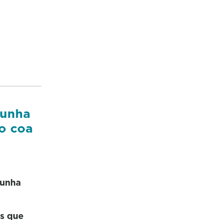
cunha
o coa
cunha
s que