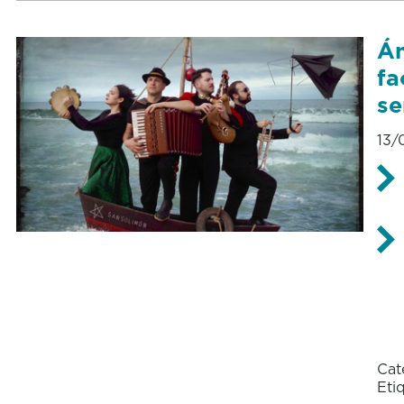
Án
fa
se
13/
Cat
Eti