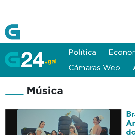
Skip to Main Content
Política
Econo
Cámaras Web
Música
Br
Am
do