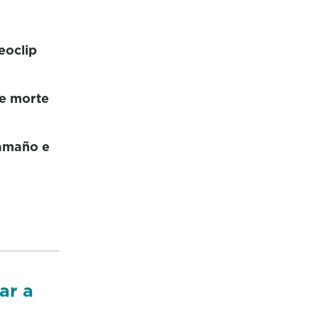
eoclip
de morte
aamaño e
ar a