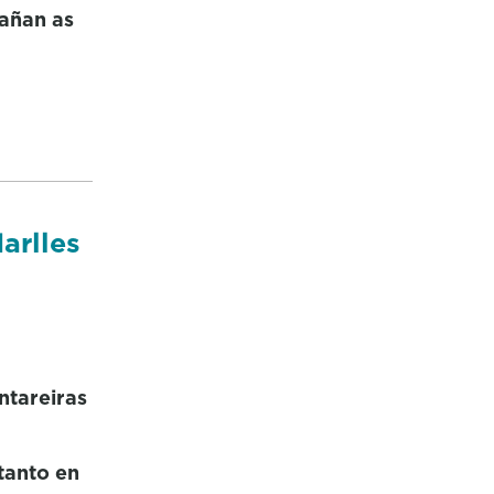
pañan as
arlles
ntareiras
tanto en