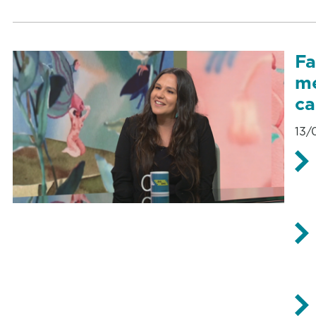
Fa
me
ca
13/