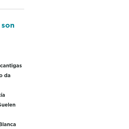
o son
 cantigas
ro da
ía
Suelen
 Blanca