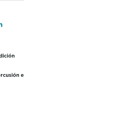
n
dición
ercusión e