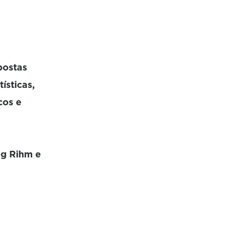
postas
ísticas,
cos e
ng Rihm e