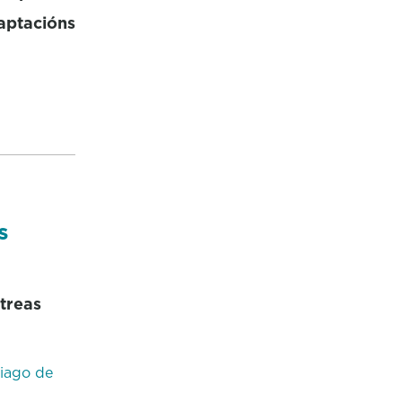
aptacións
s
streas
iago de