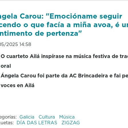
gela Carou: "Emocióname seguir
cendo o que facía a miña avoa, é u
ntimento de pertenza"
05/2025 14:58
O cuarteto Ailá inspírase na música festiva de tra
oral
Ángela Carou foi parte da AC Brincadeira e fai p
voces en Ailá
egorías:
Galicia
Cultura
Música
quetas:
DÍA DAS LETRAS
ZIGZAG