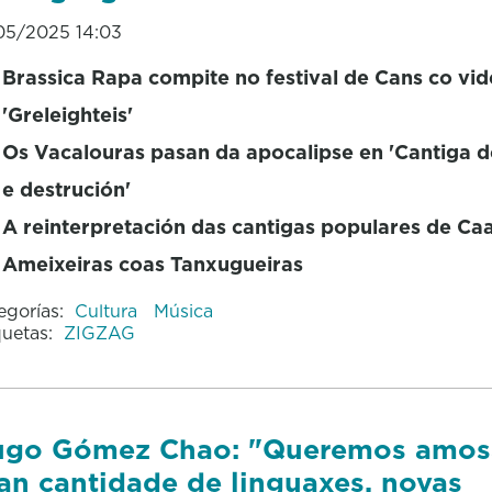
05/2025 14:03
Brassica Rapa compite no festival de Cans co vid
'Greleighteis'
Os Vacalouras pasan da apocalipse en 'Cantiga 
e destrución'
A reinterpretación das cantigas populares de C
Ameixeiras coas Tanxugueiras
egorías:
Cultura
Música
quetas:
ZIGZAG
go Gómez Chao: "Queremos amos
an cantidade de linguaxes, novas