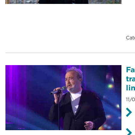
Cat
Fa
tr
li
11/