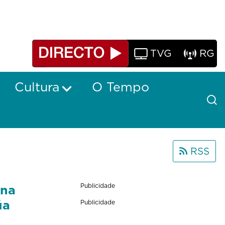
TVG
RG
Cultura
O Tempo
RSS
 na
Publicidade
úa
Publicidade