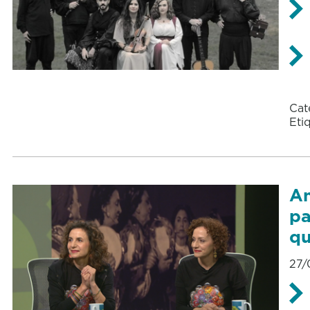
Cat
Eti
An
pa
qu
27/