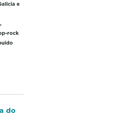
alicia e
,
pop-rock
puido
ca do