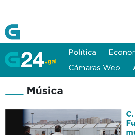
Skip to Main Content
Política
Econo
Cámaras Web
Música
C.
Fu
mú