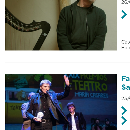
26/
Cat
Eti
Fa
S
23/