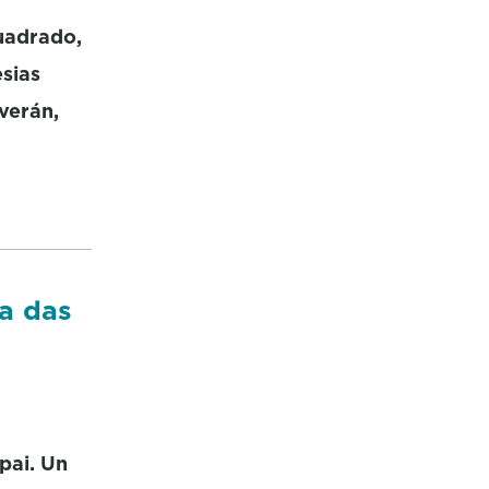
uadrado,
esias
 verán,
ía das
pai. Un