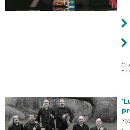
Cat
Eti
'L
pr
27/