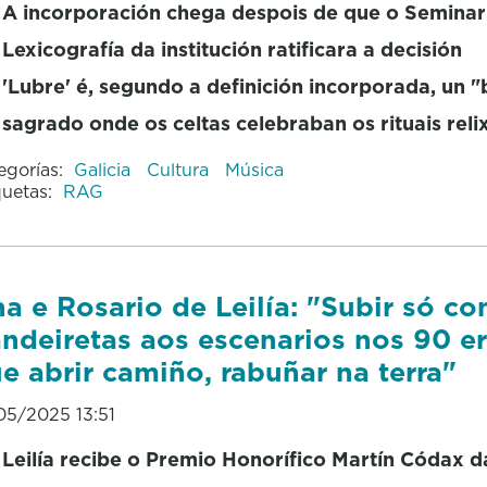
A incorporación chega despois de que o Seminar
Lexicografía da institución ratificara a decisión
'Lubre' é, segundo a definición incorporada, un 
sagrado onde os celtas celebraban os rituais reli
egorías:
Galicia
Cultura
Música
quetas:
RAG
a e Rosario de Leilía: "Subir só co
ndeiretas aos escenarios nos 90 e
e abrir camiño, rabuñar na terra"
05/2025 13:51
Leilía recibe o Premio Honorífico Martín Códax d