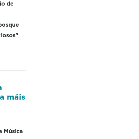
io de
"bosque
xiosos"
n
ra máis
a Música