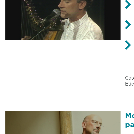
Cat
Eti
Mo
pa