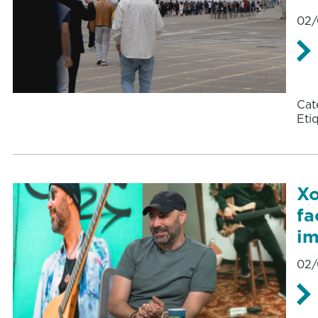
02/
Cat
Eti
Xo
fa
im
02/