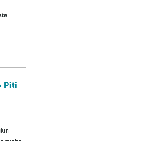
ste
 Piti
dun