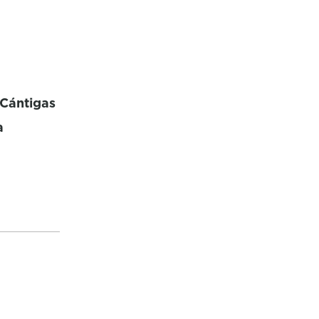
Cántigas
a