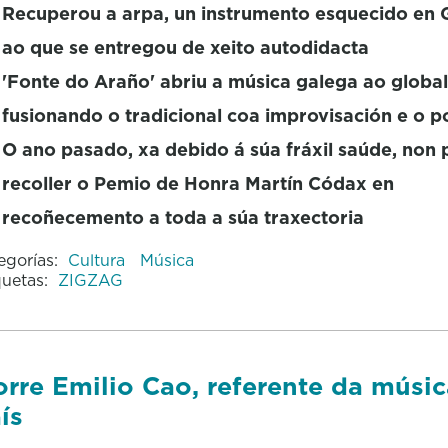
Recuperou a arpa, un instrumento esquecido en G
ao que se entregou de xeito autodidacta
'Fonte do Araño' abriu a música galega ao global
fusionando o tradicional coa improvisación e o 
O ano pasado, xa debido á súa fráxil saúde, non 
recoller o Pemio de Honra Martín Códax en
recoñecemento a toda a súa traxectoria
egorías:
Cultura
Música
quetas:
ZIGZAG
rre Emilio Cao, referente da músi
ís