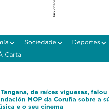
Publicidade
mía
Sociedade
Deportes
Á Carta
 Tangana, de raíces viguesas, falou
ndación MOP da Coruña sobre a s
sica e o seu cinema