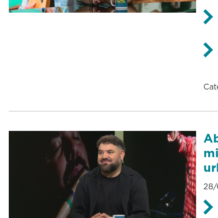
Cat
Ab
mi
ur
28/