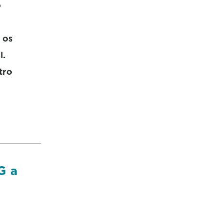
o
 os
l.
tro
G a