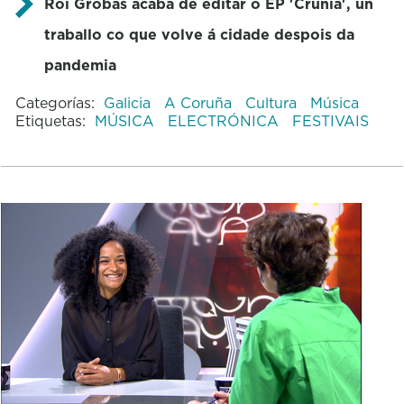
Roi Grobas acaba de editar o EP 'Crunia', un
traballo co que volve á cidade despois da
pandemia
Categorías:
Galicia
A Coruña
Cultura
Música
Etiquetas:
MÚSICA
ELECTRÓNICA
FESTIVAIS