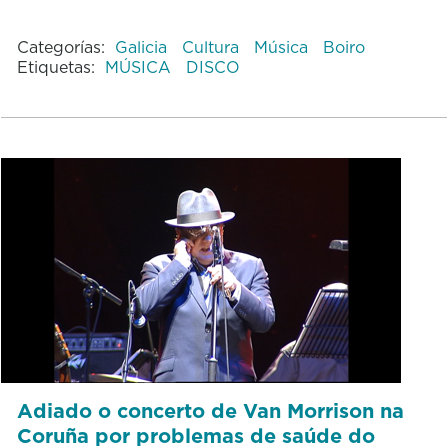
Categorías:
Galicia
Cultura
Música
Boiro
Etiquetas:
MÚSICA
DISCO
Adiado o concerto de Van Morrison na
Coruña por problemas de saúde do