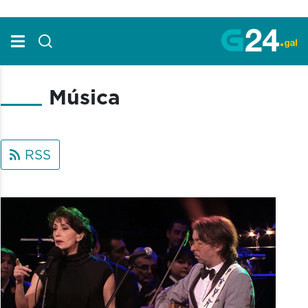
Skip to Main Content
Música
RSS