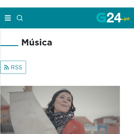
Skip to Main Content
Música
RSS