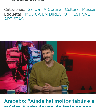
Categorías:
Galicia
A Coruña
Cultura
Música
Etiquetas:
MÚSICA EN DIRECTO
FESTIVAL
ARTISTAS
Amoebo: "Aínda hai moitos tabús e a
música é unha forma de tratalos con