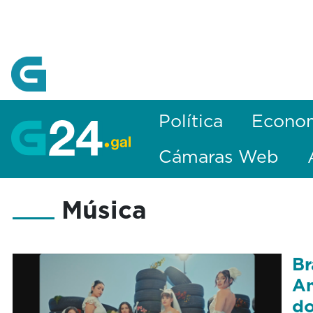
Skip to Main Content
Política
Econo
Cámaras Web
Música
Br
Am
do