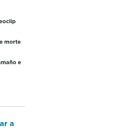
eoclip
de morte
aamaño e
ar a