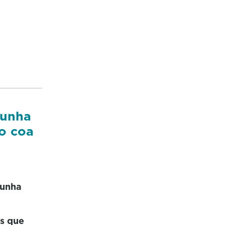
cunha
o coa
cunha
s que