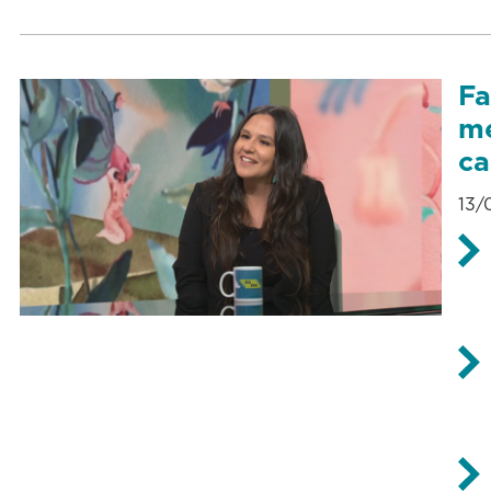
Fa
me
ca
13/