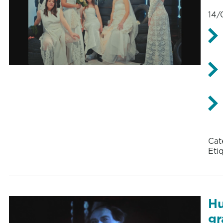
14/
Cat
Eti
Hu
gr