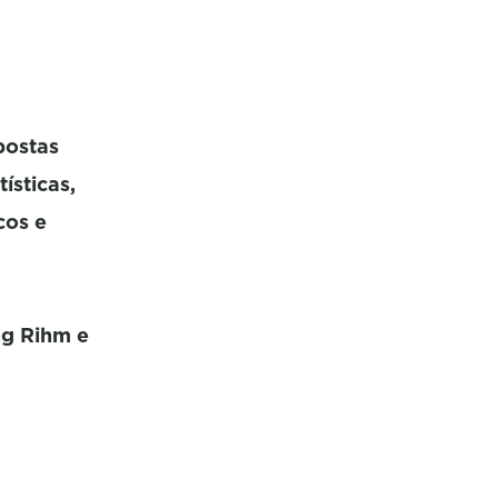
postas
ísticas,
cos e
ng Rihm e