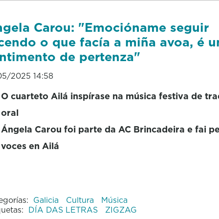
gela Carou: "Emocióname seguir
cendo o que facía a miña avoa, é u
ntimento de pertenza"
05/2025 14:58
O cuarteto Ailá inspírase na música festiva de tra
oral
Ángela Carou foi parte da AC Brincadeira e fai p
voces en Ailá
egorías:
Galicia
Cultura
Música
quetas:
DÍA DAS LETRAS
ZIGZAG