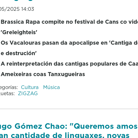
05/2025 14:03
Brassica Rapa compite no festival de Cans co vid
'Greleighteis'
Os Vacalouras pasan da apocalipse en 'Cantiga 
e destrución'
A reinterpretación das cantigas populares de C
Ameixeiras coas Tanxugueiras
egorías:
Cultura
Música
quetas:
ZIGZAG
go Gómez Chao: "Queremos amos
an cantidade de linguaxes, novas