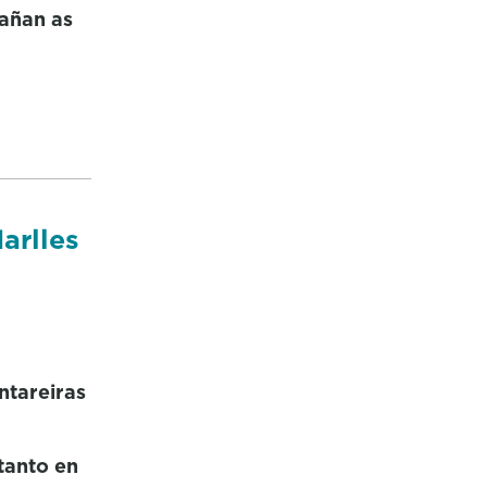
pañan as
arlles
ntareiras
tanto en