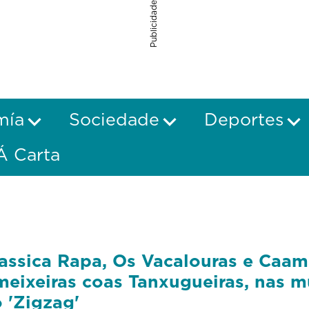
Publicidade
mía
Sociedade
Deportes
Á Carta
assica Rapa, Os Vacalouras e Caa
eixeiras coas Tanxugueiras, nas m
 'Zigzag'