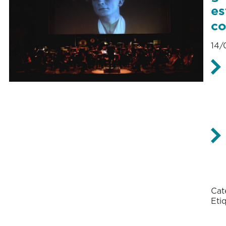
es
c
14/
Cat
Eti