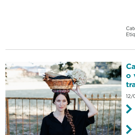
Cat
Eti
Ca
o 
tr
12/