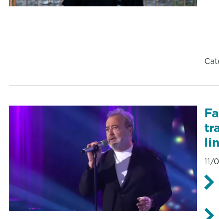
Cat
Fa
tr
li
11/