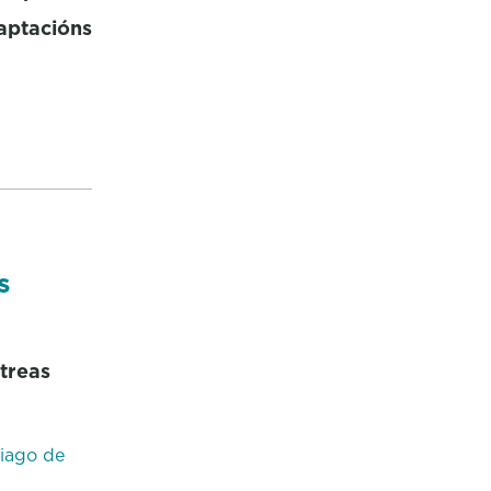
aptacións
s
streas
iago de