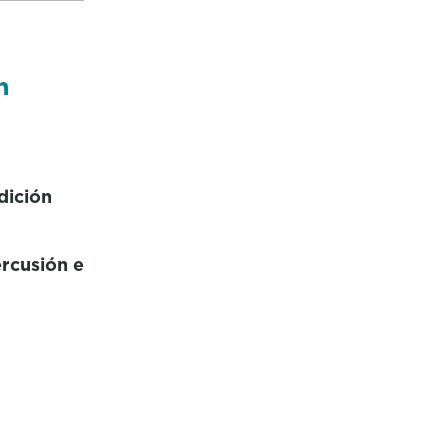
n
dición
ercusión e