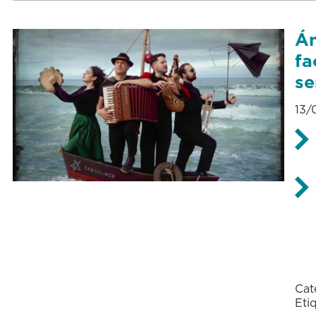
Án
fa
se
13/
Cat
Eti