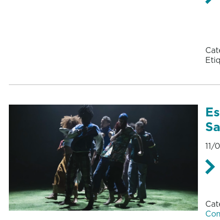
Cat
Eti
Es
Sa
11/
Cat
Com