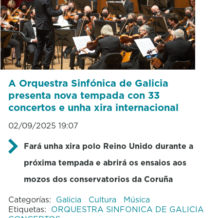
A Orquestra Sinfónica de Galicia
presenta nova tempada con 33
concertos e unha xira internacional
02/09/2025 19:07
Fará unha xira polo Reino Unido durante a
próxima tempada e abrirá os ensaios aos
mozos dos conservatorios da Coruña
Categorías:
Galicia
Cultura
Música
Etiquetas:
ORQUESTRA SINFONICA DE GALICIA