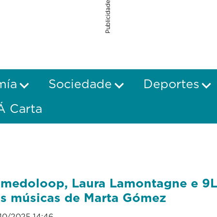
Publicidade
mía
Sociedade
Deportes
Á Carta
medoloop, Laura Lamontagne e 9L
s músicas de Marta Gómez
10/2025 14:46