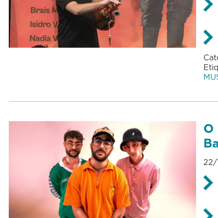
Cat
Eti
MU
O 
Ba
22/