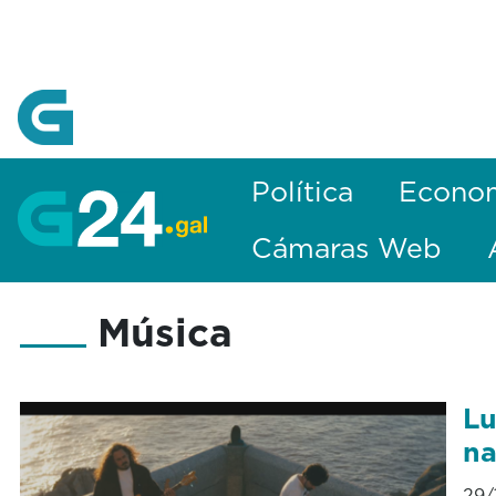
Skip to Main Content
Política
Econo
Cámaras Web
Música
Lu
na
29/