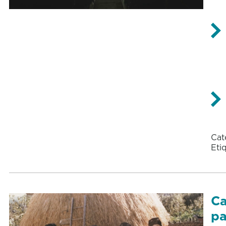
Cat
Eti
Ca
pa