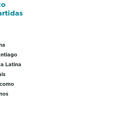
zo
artidas
ha
antiago
a Latina
ais
, como
anos