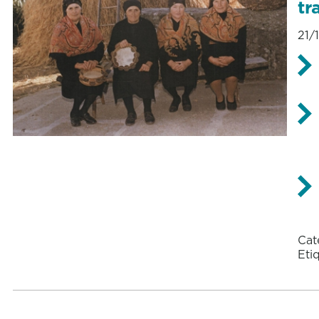
tr
21/
Cat
Eti