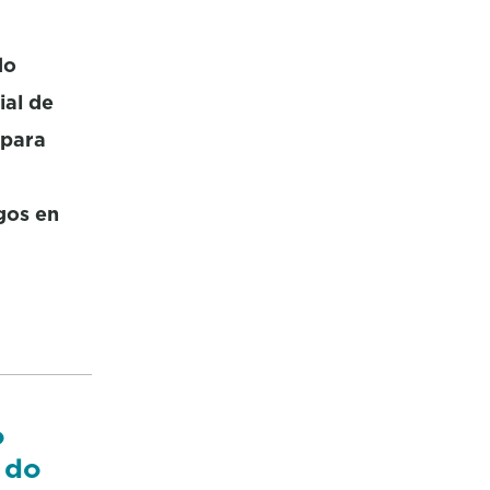
do
ial de
 para
gos en
o
 do