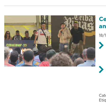
Ce
an
18/
Cat
Eti