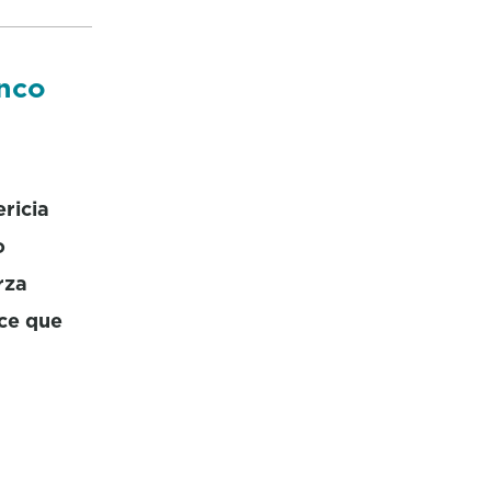
inco
ricia
o
rza
ece que