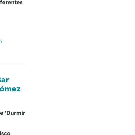
iferentes
O
Bar
Gómez
e 'Durmir
isco