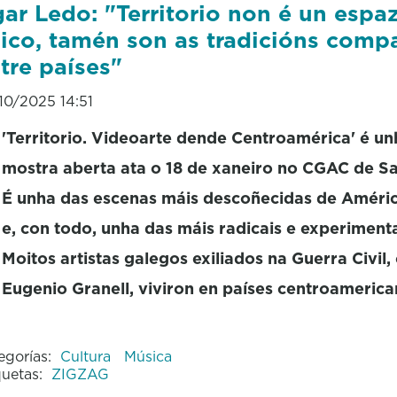
ar Ledo: "Territorio non é un espa
sico, tamén son as tradicións comp
tre países"
10/2025 14:51
'Territorio. Videoarte dende Centroamérica' é un
mostra aberta ata o 18 de xaneiro no CGAC de S
É unha das escenas máis descoñecidas de Améric
e, con todo, unha das máis radicais e experiment
Moitos artistas galegos exiliados na Guerra Civil
Eugenio Granell, viviron en países centroameric
egorías:
Cultura
Música
quetas:
ZIGZAG