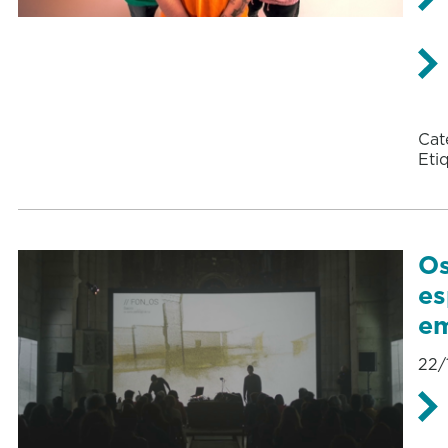
Cat
Eti
Os
es
em
22/