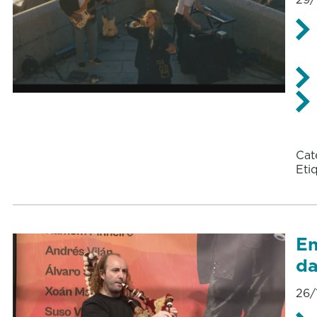
Cat
Eti
En
da
26/