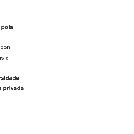
 pola
 con
as e
rsidade
e privada