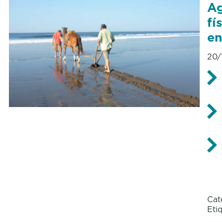
Ag
fí
en
20/
Cat
Eti