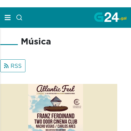
Skip to Main Content
Música
RSS