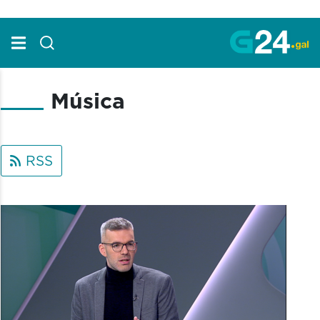
Skip to Main Content
Música
RSS