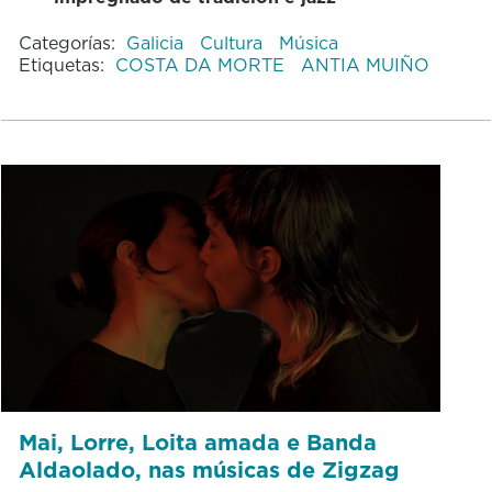
Categorías:
Galicia
Cultura
Música
Etiquetas:
COSTA DA MORTE
ANTIA MUIÑO
Mai, Lorre, Loita amada e Banda
Aldaolado, nas músicas de Zigzag