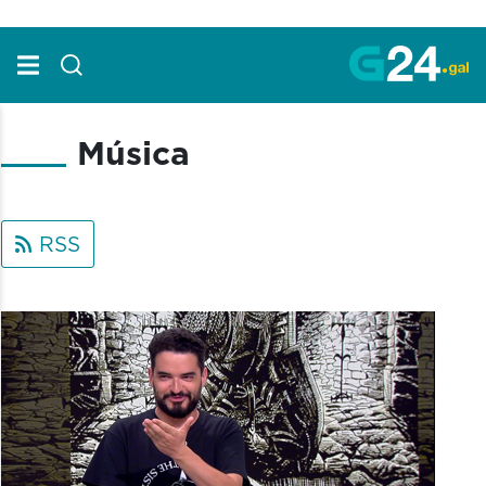
Skip to Main Content
Música
RSS