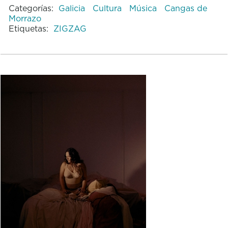
Categorías:
Galicia
Cultura
Música
Cangas de
Morrazo
Etiquetas:
ZIGZAG