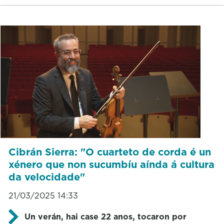
Cibrán Sierra: "O cuarteto de corda é un
xénero que non sucumbíu aínda á cultura
da velocidade"
21/03/2025 14:33
Un verán, hai case 22 anos, tocaron por