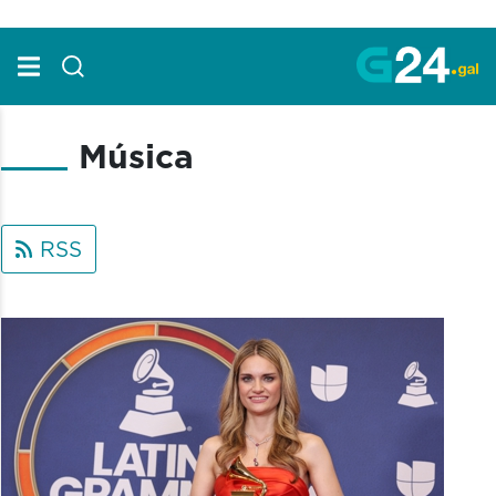
Skip to Main Content
Música
RSS