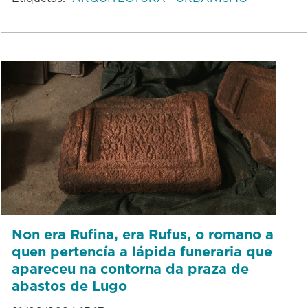
Non era Rufina, era Rufus, o romano a
quen pertencía a lápida funeraria que
apareceu na contorna da praza de
abastos de Lugo