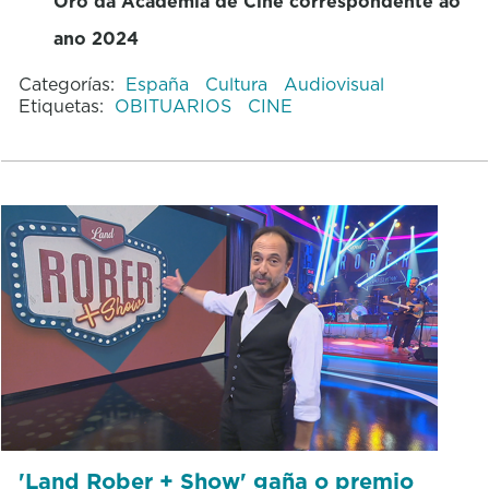
Oro da Academia de Cine correspondente ao
ano 2024
Categorías:
España
Cultura
Audiovisual
Etiquetas:
OBITUARIOS
CINE
'Land Rober + Show' gaña o premio