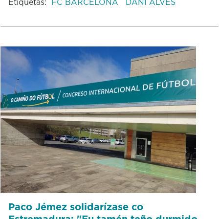
Etiquetas:
FC BARCELONA
DANI ALVES
Paco Jémez solidarízase co
Estremadura: "Eu tamén teño durmido