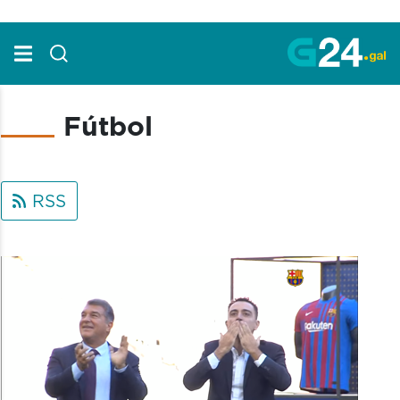
Skip to Main Content
Fútbol
RSS