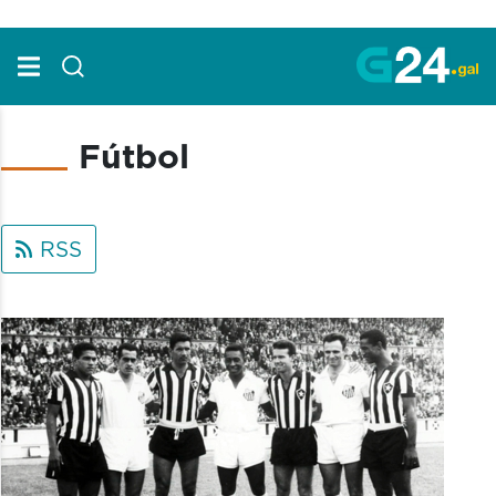
Skip to Main Content
Fútbol
RSS