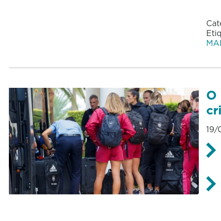
Cat
Eti
MA
O 
cr
19/