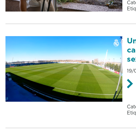
Cat
Eti
Un
ca
se
19/
Cat
Eti