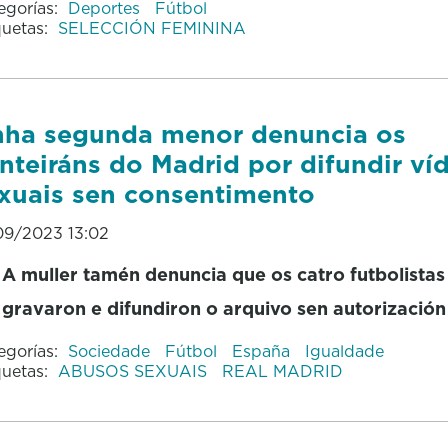
egorías:
Deportes
Fútbol
quetas:
SELECCIÓN FEMININA
ha segunda menor denuncia os
nteiráns do Madrid por difundir ví
xuais sen consentimento
09/2023 13:02
A muller tamén denuncia que os catro futbolistas
gravaron e difundiron o arquivo sen autorización
egorías:
Sociedade
Fútbol
España
Igualdade
quetas:
ABUSOS SEXUAIS
REAL MADRID