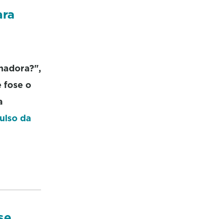
ara
nadora?",
 fose o
a
ulso da
se