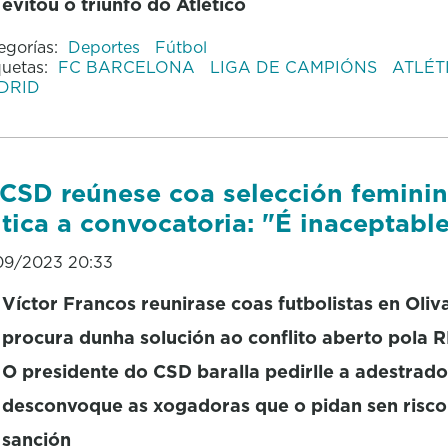
evitou o triunfo do Atlético
egorías:
Deportes
Fútbol
quetas:
FC BARCELONA
LIGA DE CAMPIÓNS
ATLÉT
DRID
CSD reúnese coa selección feminin
itica a convocatoria: "É inaceptabl
09/2023 20:33
Víctor Francos reunirase coas futbolistas en Oliv
procura dunha solución ao conflito aberto pola 
O presidente do CSD baralla pedirlle a adestrad
desconvoque as xogadoras que o pidan sen risco
sanción