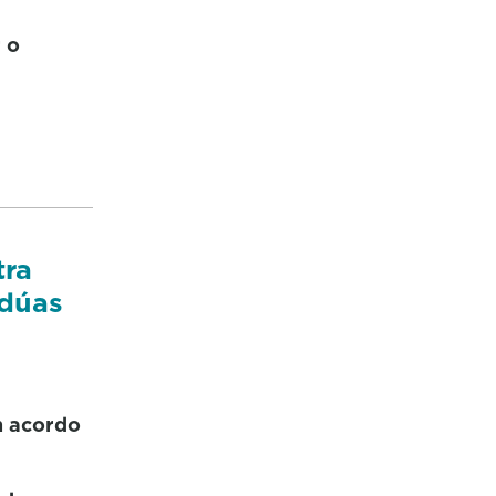
 o
tra
 dúas
n acordo