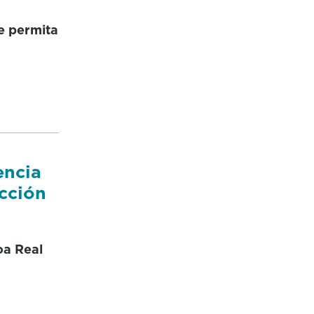
e permita
encia
cción
oa Real