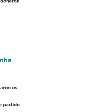
andonaron
e
unha
taron os
o partido