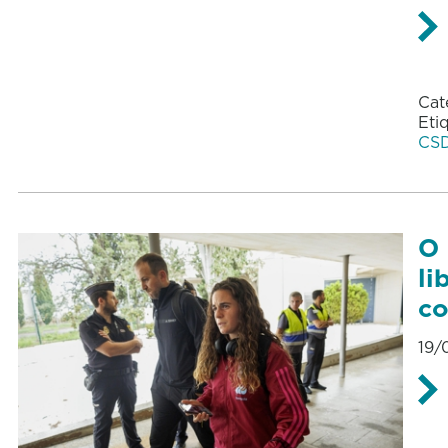
Cat
Eti
CS
O 
li
co
19/