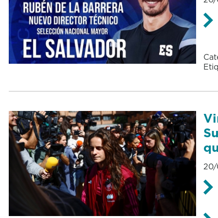
Cat
Eti
Vi
Su
qu
20/