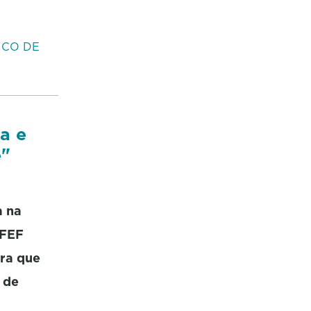
ICO DE
a e
e"
a na
RFEF
ora que
 de