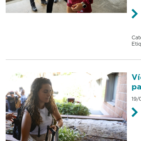
Cat
Eti
Ví
pa
19/