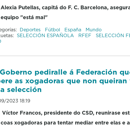
Alexia Putellas, capitá do F. C. Barcelona, asegur
equipo "está mal"
egorías:
Deportes
Fútbol
España
Mundo
quetas:
SELECCIÓN ESPAÑOLA
RFEF
SELECCIÓN F
D
Goberno pediralle á Federación qu
bere as xogadoras que non queiran 
a selección
09/2023 18:19
Víctor Francos, presidente do CSD, reunirase est
coas xogadoras para tentar mediar entre elas e a