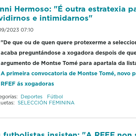
nni Hermoso: "É outra estratexia p
vidirnos e intimidarnos"
09/2023 07:10
"De que ou de quen quere protexerme a seleccio
acaba preguntándose a xogadora despois de que
argumento de Montse Tomé para apartala da list
A primeira convocatoria de Montse Tomé, novo p
RFEF ás xogadoras
egorías:
Deportes
Fútbol
quetas:
SELECCIÓN FEMININA
 futbolistas insisten: "A RFEF non 