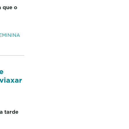
a que o
EMININA
e
viaxar
a tarde