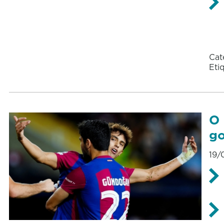
Cat
Eti
O 
go
19/