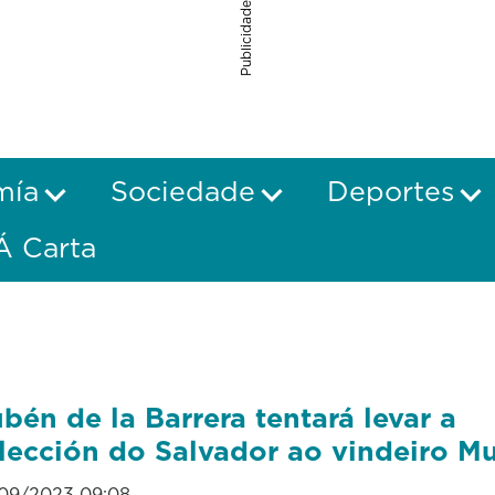
Publicidade
mía
Sociedade
Deportes
Á Carta
bén de la Barrera tentará levar a
lección do Salvador ao vindeiro M
09/2023 09:08