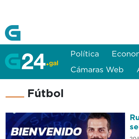
Skip to Main Content
Política
Econo
Cámaras Web
Fútbol
Ru
se
20/