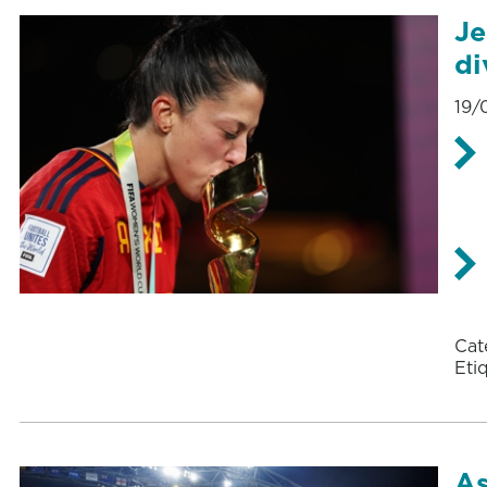
Je
di
19/
Cat
Eti
As