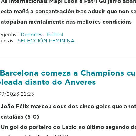
As internacionais Mapi León e Patri Guijarro ab
esta mañá a concentración tras aducir que non s
atopaban mentalmente nas mellores condicións
egorías:
Deportes
Fútbol
quetas:
SELECCIÓN FEMININA
Barcelona comeza a Champions c
leada diante do Anveres
09/2023 22:23
João Félix marcou dous dos cinco goles que ano
cataláns (5-0)
Un gol do porteiro do Lazio no último segundo d