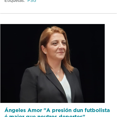
Etiquetas:
PSG
Ángeles Amor "A presión dun futbolista
é maior que noutros deportes"