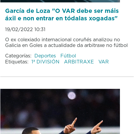
García de Loza "O VAR debe ser máis
áxil e non entrar en tódalas xogadas"
19/02/2022 10:31
O ex colexiado internacional coruñés analizou no
Galicia en Goles a actualidade da arbitraxe no fútbol
Categorías:
Deportes
Fútbol
Etiquetas:
1ª DIVISIÓN
ARBITRAXE
VAR