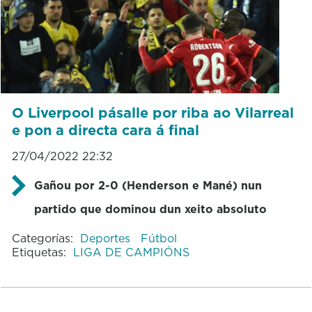
O Liverpool pásalle por riba ao Vilarreal
e pon a directa cara á final
27/04/2022 22:32
Gañou por 2-0 (Henderson e Mané) nun
partido que dominou dun xeito absoluto
Categorías:
Deportes
Fútbol
Etiquetas:
LIGA DE CAMPIÓNS