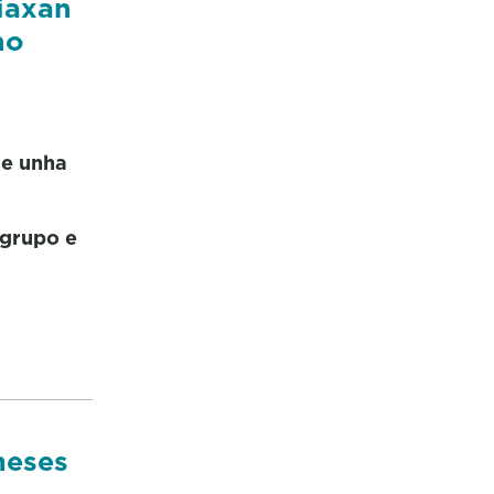
iaxan
no
 e unha
 grupo e
meses