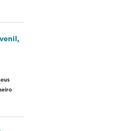
venil,
seus
neiro