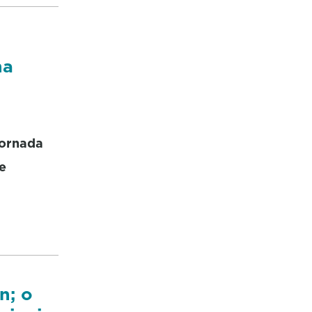
na
xornada
e
n; o