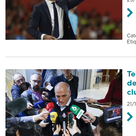
Cat
Eti
Te
de
cl
21/