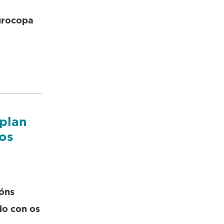
Eurocopa
 plan
os
ións
do con os