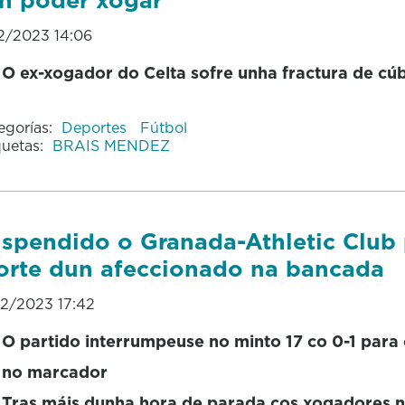
12/2023 14:06
O ex-xogador do Celta sofre unha fractura de cúb
egorías:
Deportes
Fútbol
quetas:
BRAIS MENDEZ
spendido o Granada-Athletic Club
rte dun afeccionado na bancada
12/2023 17:42
O partido interrumpeuse no minto 17 co 0-1 para 
no marcador
Tras máis dunha hora de parada cos xogadores 