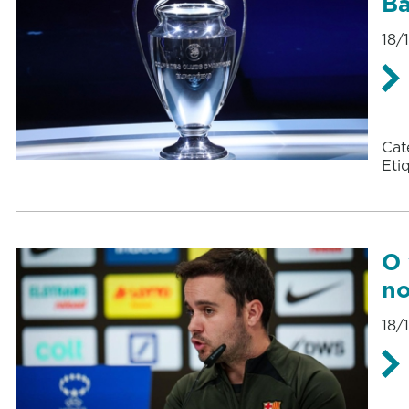
Ba
18/
Cat
Eti
O 
no
18/