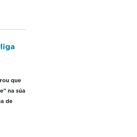
liga
erou que
e" na súa
ga de