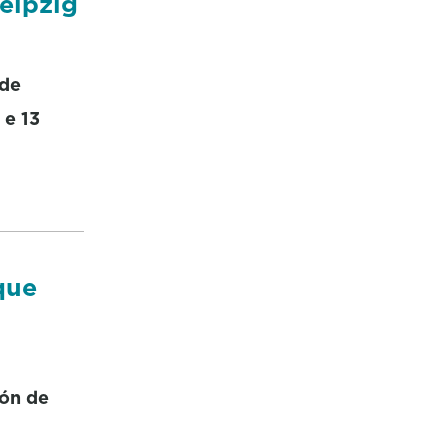
Leipzig
 de
 e 13
que
ión de