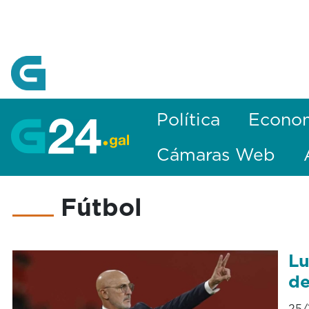
Skip to Main Content
Política
Econo
Cámaras Web
Fútbol
Lu
de
25/