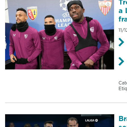
Tr
a 
fr
11/
Cat
Eti
Br
se