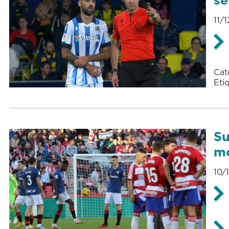
11/
Cat
Eti
Su
mo
10/