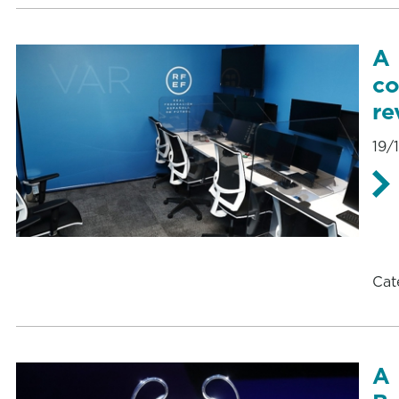
A 
co
re
19/
Cat
A 