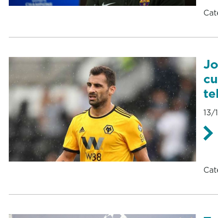
Cat
Jo
cu
te
13/
Cat