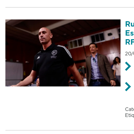
Ru
Es
R
20/
Cat
Eti