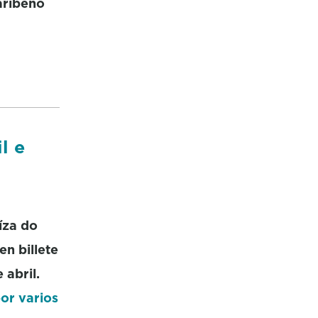
aribeño
l e
íza do
en billete
 abril.
or varios