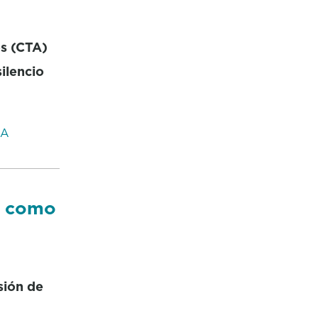
os (CTA)
ilencio
RA
í como
sión de