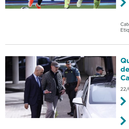
Cat
Eti
Qu
de
Ca
22/