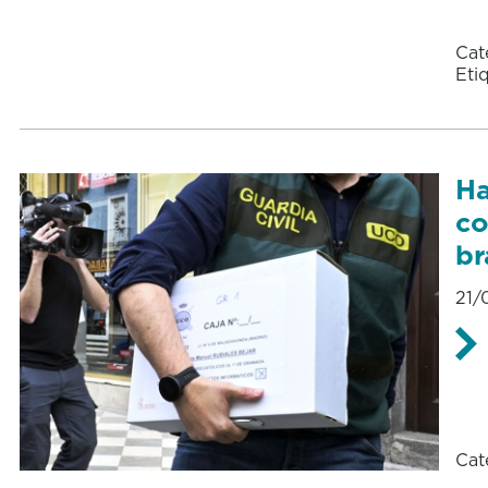
Cat
Eti
Ha
co
br
21/
Cat