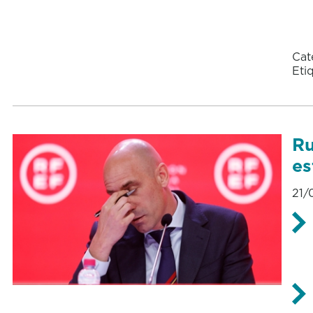
Cat
Eti
Ru
es
21/