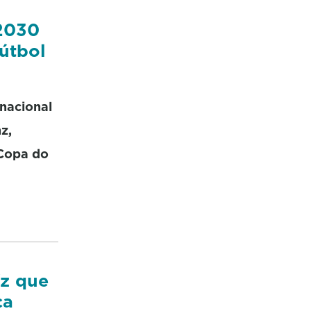
 2030
fútbol
nacional
z,
 Copa do
íz que
ça