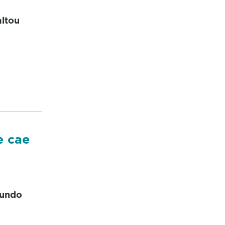
altou
e cae
gundo