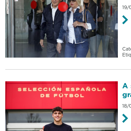
19/
Cat
Eti
A 
gr
18/