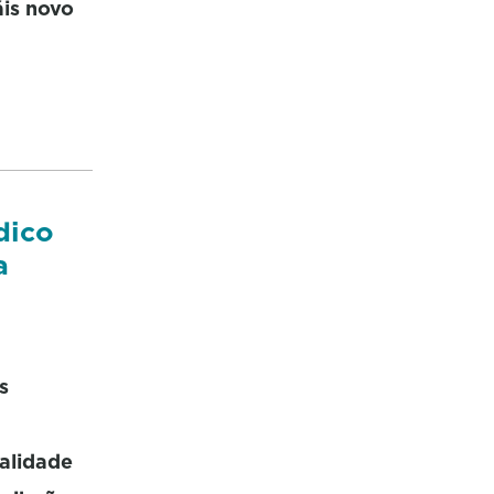
is novo
dico
a
s
nalidade