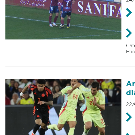
Cat
Eti
Am
di
22/