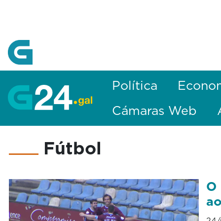
Skip to Main Content
Política
Econo
Cámaras Web
Fútbol
O 
ao
24/