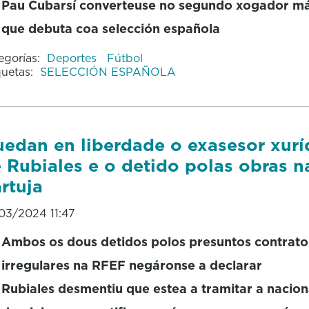
Pau Cubarsí converteuse no segundo xogador má
que debuta coa selección española
egorías:
Deportes
Fútbol
quetas:
SELECCIÓN ESPAÑOLA
edan en liberdade o exasesor xurí
 Rubiales e o detido polas obras n
rtuja
03/2024 11:47
Ambos os dous detidos polos presuntos contrato
irregulares na RFEF negáronse a declarar
Rubiales desmentiu que estea a tramitar a nacio