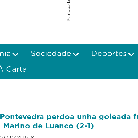
Publicidade
mía
Sociedade
Deportes
Á Carta
Pontevedra perdoa unha goleada f
 Marino de Luanco (2-1)
03/2024 19:18