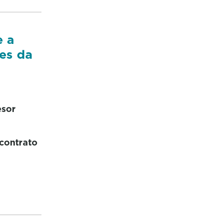
e a
res da
esor
 contrato