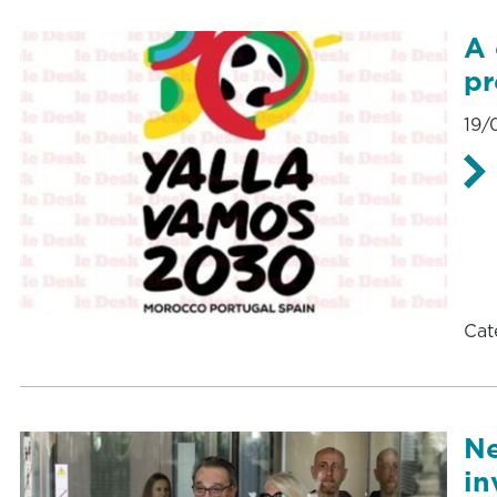
A 
pr
19/
Cat
Ne
in