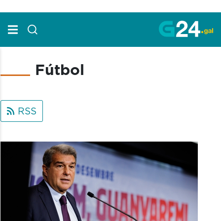
Skip to Main Content
Fútbol
RSS