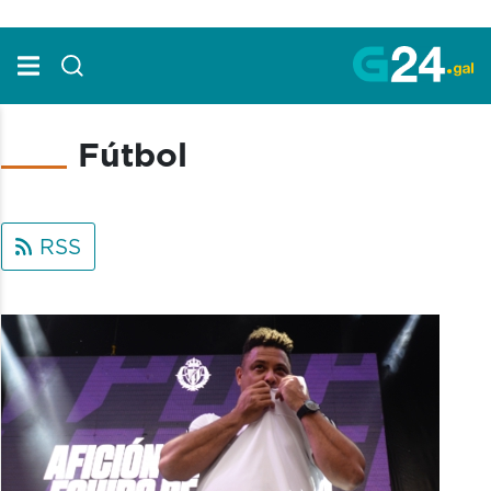
Skip to Main Content
Fútbol
RSS