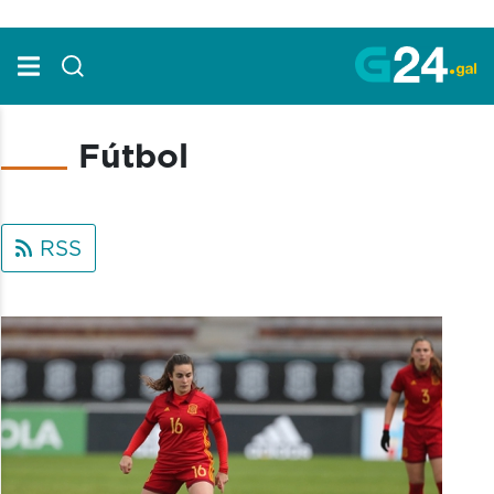
Skip to Main Content
Fútbol
RSS