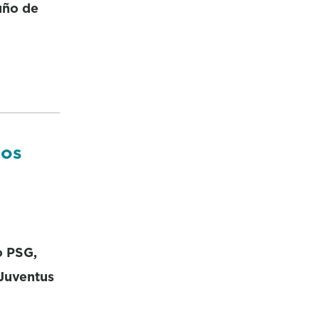
uño de
dos
o PSG,
 Juventus