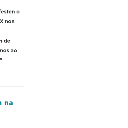
festen o
UX non
n de
amos ao
"
n na