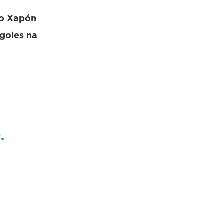
 ao Xapón
goles na
.