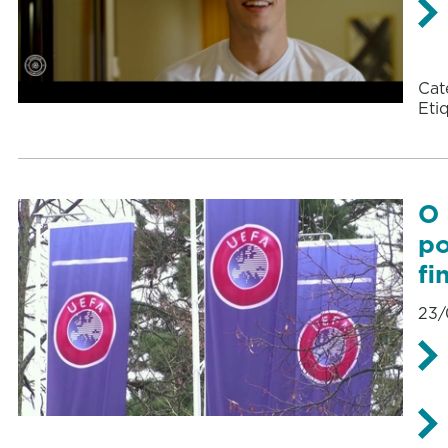
Cat
Eti
O 
po
fi
23/