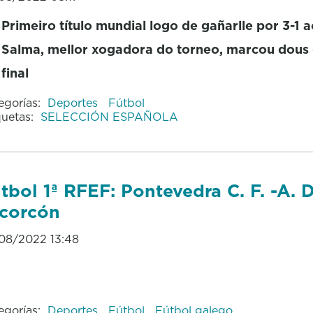
Primeiro título mundial logo de gañarlle por 3-1
Salma, mellor xogadora do torneo, marcou dous 
final
egorías:
Deportes
Fútbol
quetas:
SELECCIÓN ESPAÑOLA
tbol 1ª RFEF: Pontevedra C. F. -A. D
corcón
08/2022 13:48
egorías:
Deportes
Fútbol
Fútbol galego