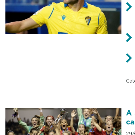
Cat
A 
c
29/