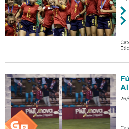
Cat
Eti
Fú
Al
26/
Cat