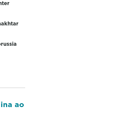
nter
hakhtar
orussia
Mina ao