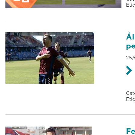
Eti
Ál
pe
25/
Cat
Eti
Fe