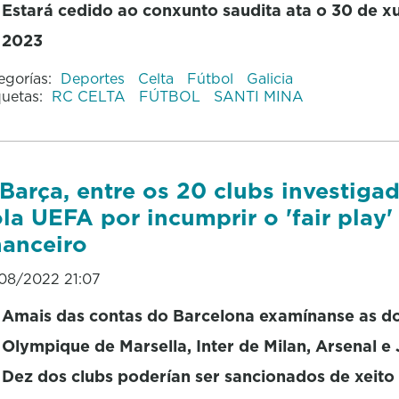
Estará cedido ao conxunto saudita ata o 30 de x
2023
egorías:
Deportes
Celta
Fútbol
Galicia
quetas:
RC CELTA
FÚTBOL
SANTI MINA
Barça, entre os 20 clubs investiga
la UEFA por incumprir o 'fair play'
nanceiro
08/2022 21:07
Amais das contas do Barcelona examínanse as d
Olympique de Marsella, Inter de Milan, Arsenal e
Dez dos clubs poderían ser sancionados de xeito