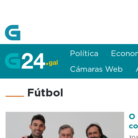
Skip to Main Content
Política
Econo
Cámaras Web
Fútbol
O 
co
30/