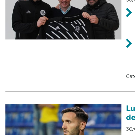
Cat
Lu
de
30/