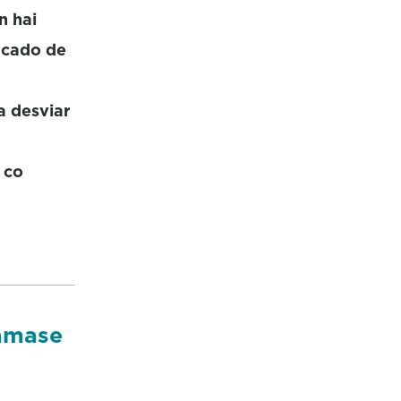
n hai
rcado de
a desviar
 co
lámase