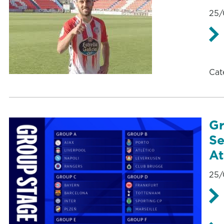
25/
Cat
Gr
Se
At
25/