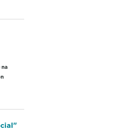
e
na
ón
cial"