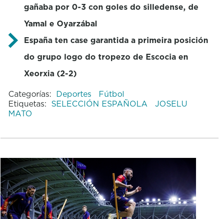
gañaba por 0-3 con goles do silledense, de
Yamal e Oyarzábal
España ten case garantida a primeira posición
do grupo logo do tropezo de Escocia en
Xeorxia (2-2)
Categorías:
Deportes
Fútbol
Etiquetas:
SELECCIÓN ESPAÑOLA
JOSELU
MATO