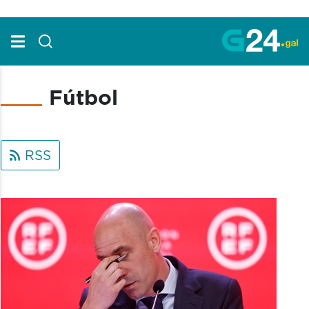
Skip to Main Content
Fútbol
RSS