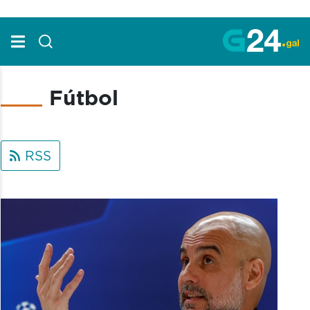
Skip to Main Content
Fútbol
RSS