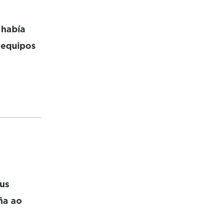
 había
 equipos
ous
ña ao