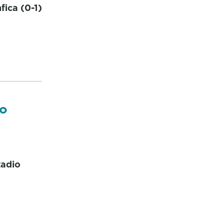
fica (0-1)
no
tadio