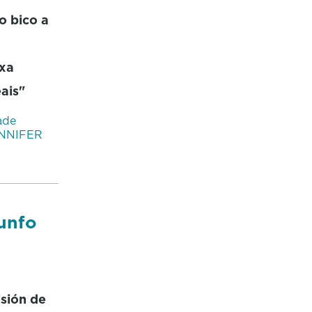
o bico a
exa
ais"
ade
NNIFER
iunfo
sión de