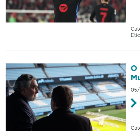
Cat
Eti
O 
Mu
05/
Cat