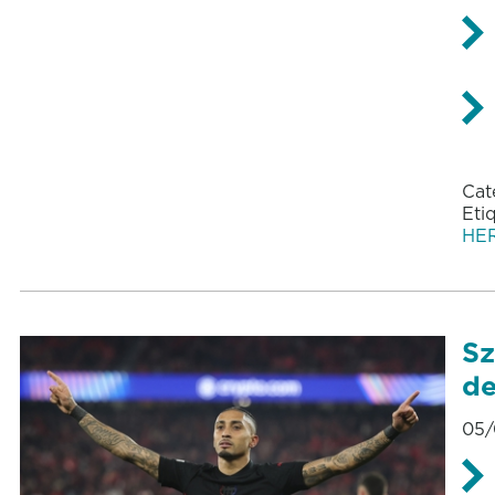
Cat
Eti
HE
Sz
de
05/