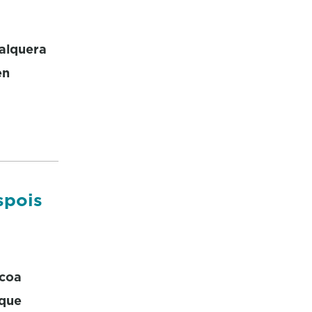
calquera
en
spois
 coa
 que