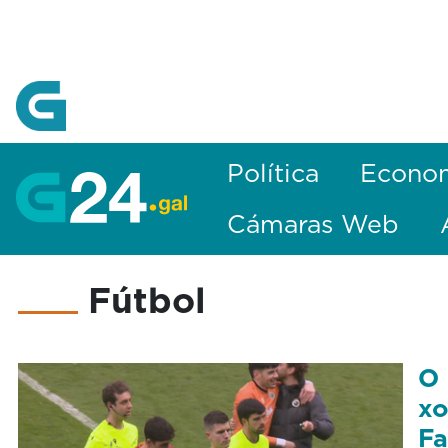
Skip to Main Content
Política
Econo
Cámaras Web
Fútbol
O 
xo
Fa