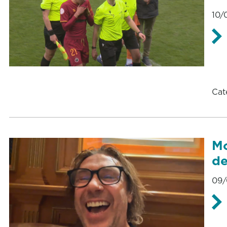
10/
Cat
Mo
de
09/