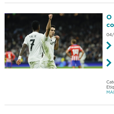
O 
co
04/
Cat
Eti
MA