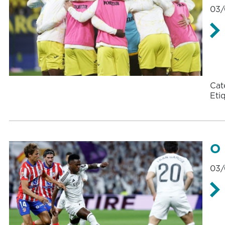
03/
Cat
Eti
O 
03/