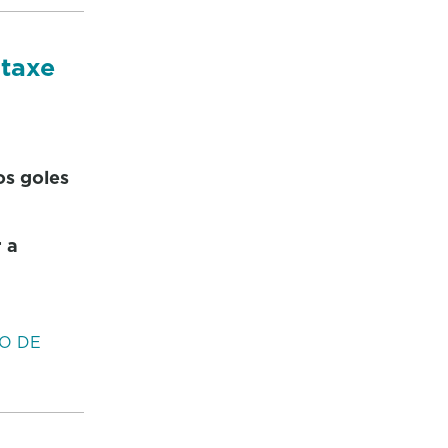
ntaxe
os goles
 a
O DE