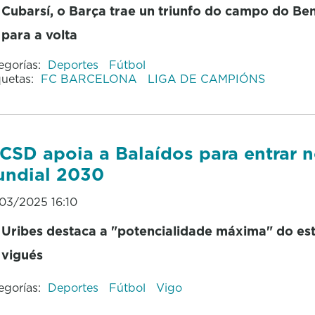
Cubarsí, o Barça trae un triunfo do campo do Ben
para a volta
egorías:
Deportes
Fútbol
quetas:
FC BARCELONA
LIGA DE CAMPIÓNS
CSD apoia a Balaídos para entrar 
ndial 2030
03/2025 16:10
Uribes destaca a "potencialidade máxima" do es
vigués
egorías:
Deportes
Fútbol
Vigo