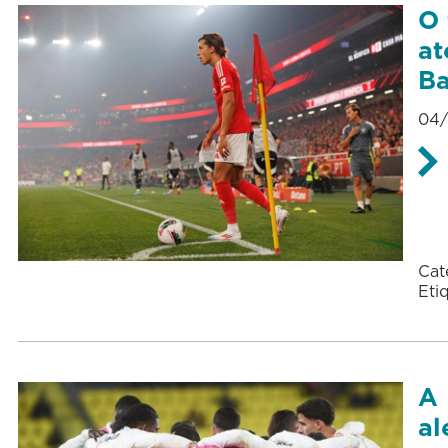
O 
at
Ba
04/
Cat
Eti
A 
al