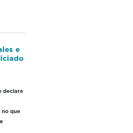
ales e
viciado
e declare
a no que
 e