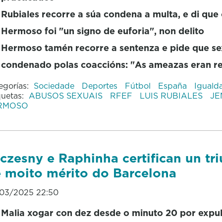
Rubiales recorre a súa condena a multa, e di que 
Hermoso foi "un signo de euforia", non delito
Hermoso tamén recorre a sentenza e pide que s
condenado polas coaccións: "As ameazas eran re
egorías:
Sociedade
Deportes
Fútbol
España
Iguald
quetas:
ABUSOS SEXUAIS
RFEF
LUIS RUBIALES
JE
RMOSO
czesny e Raphinha certifican un tr
 moito mérito do Barcelona
03/2025 22:50
Malia xogar con dez desde o minuto 20 por expul