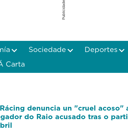
Publicidade
mía
Sociedade
Deportes
Á Carta
Rácing denuncia un "cruel acoso" 
gador do Raio acusado tras o part
bril