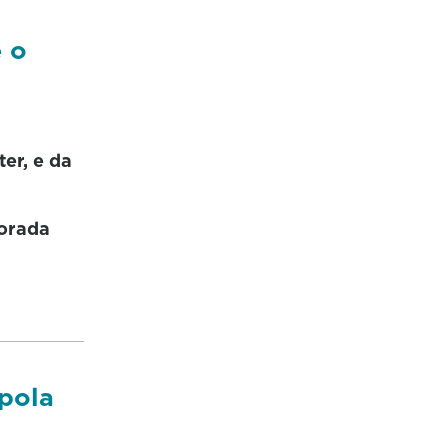
e o
er, e da
porada
 pola