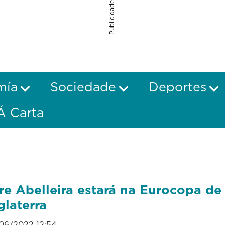
Publicidade
mía
Sociedade
Deportes
Á Carta
re Abelleira estará na Eurocopa de
glaterra
06/2022 12:54