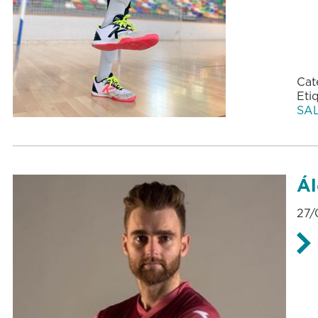
Cat
Eti
SA
Ál
27/