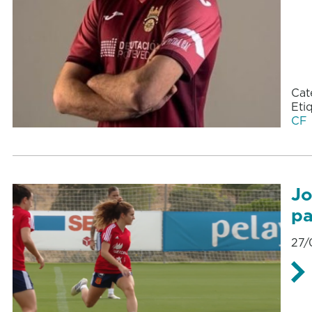
Cat
Eti
CF
Jo
pa
27/