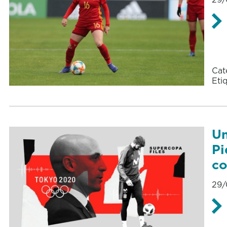
Cat
Eti
Un
Pi
co
29/