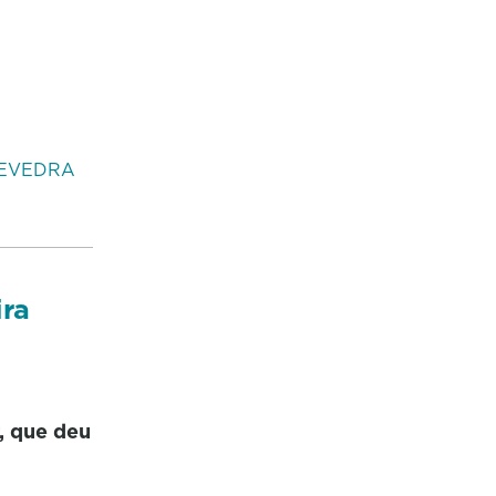
EVEDRA
ira
, que deu