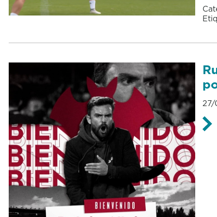
Cat
Eti
Ru
po
27/