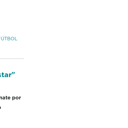
FÚTBOL
tar"
nate por
o