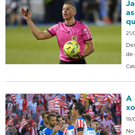
Ja
as
qu
21/
Des
de 
Cat
A 
xo
19/
No 