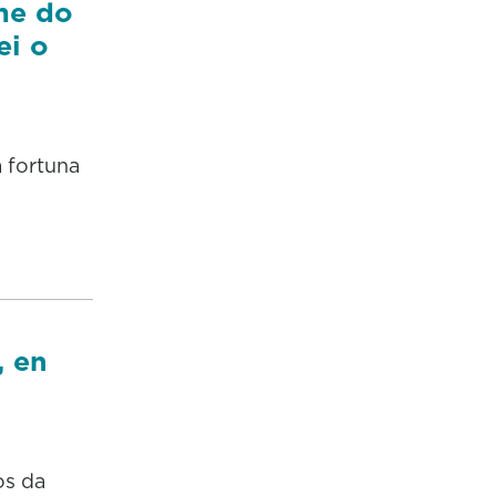
nme do
ei o
 fortuna
, en
os da