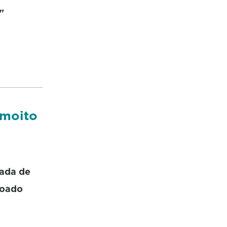
"
 moito
gada de
doado