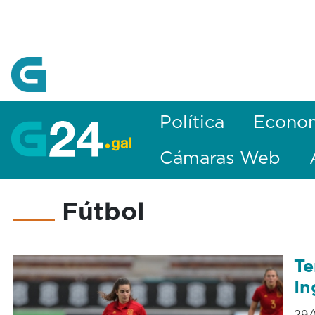
Skip to Main Content
Política
Econo
Cámaras Web
Fútbol
Te
In
29/