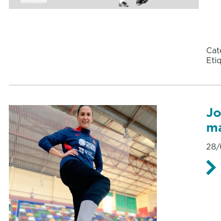
Cat
Eti
Jo
má
28/