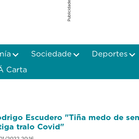
Publicidade
mía
Sociedade
Deportes
Á Carta
drigo Escudero "Tiña medo de sen
tiga tralo Covid"
01/2022 20:16