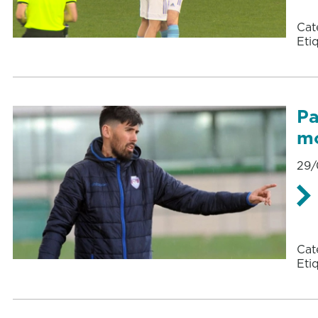
Cat
Eti
Pa
mo
29/
Cat
Eti