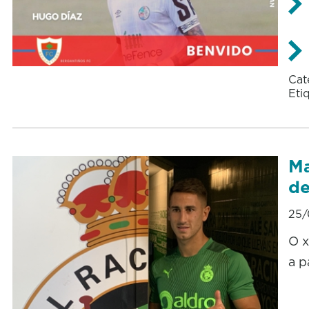
Cat
Eti
Ma
de
25/
O x
a p