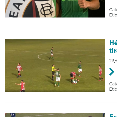
Cat
Eti
Hé
ti
23/
Cat
Eti
Es