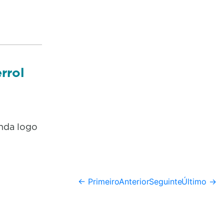
rrol
onda logo
← Primeiro
Anterior
Seguinte
Último →