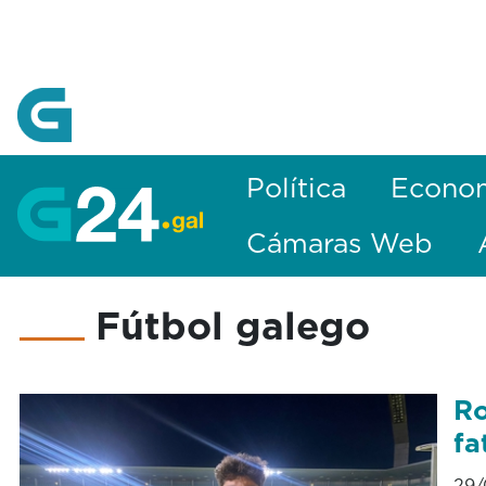
Skip to Main Content
Política
Econo
Cámaras Web
Fútbol galego
Ro
fa
29/