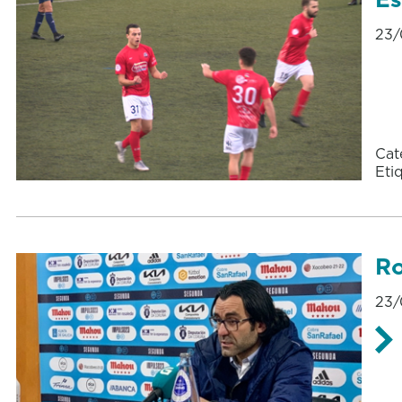
23/
Cat
Eti
Ro
23/