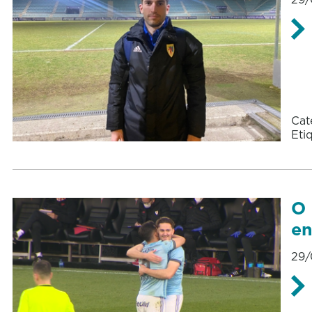
Cat
Eti
O 
en
29/