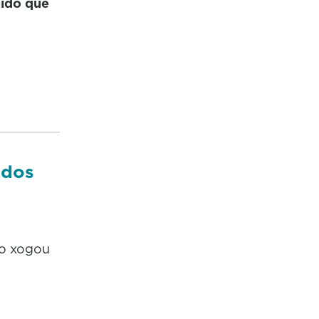
nido que
idos
to xogou