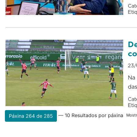
Cat
Eti
De
co
23/
Na 
das
Cat
Eti
— 10 Resultados por páxina
Páxina 264 de 285
Mostr