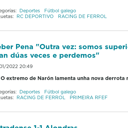
egorías:
Deportes
Fútbol galego
quetas:
RC DEPORTIVO
RACING DE FERROL
ber Pena "Outra vez: somos superi
ran dúas veces e perdemos"
01/2022 20:49
O extremo de Narón lamenta unha nova derrota 
egorías:
Deportes
Fútbol galego
quetas:
RACING DE FERROL
PRIMEIRA RFEF
tradense 1-1 Alondras