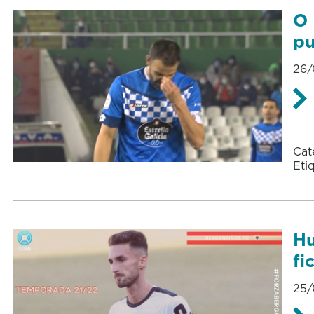
O 
pu
26/
Cat
Eti
Hu
fi
25/