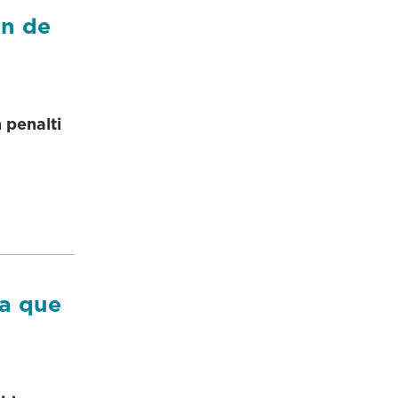
ón de
 penalti
la que