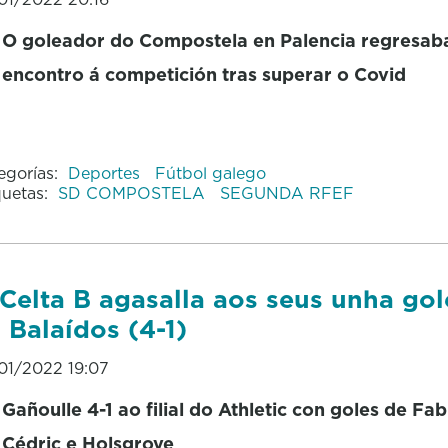
O goleador do Compostela en Palencia regresab
encontro á competición tras superar o Covid
egorías:
Deportes
Fútbol galego
quetas:
SD COMPOSTELA
SEGUNDA RFEF
Celta B agasalla aos seus unha go
 Balaídos (4-1)
01/2022 19:07
Gañoulle 4-1 ao filial do Athletic con goles de Fabr
Cédric e Holsgrove