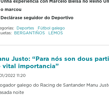
Unha experiencia con Marcelo Bielsa no Reino U
o marcou
Declárase seguidor do Deportivo
egorías:
Deportes
Fútbol galego
quetas:
BERGANTIÑOS
LEMOS
nu Justo: “Para nós son dous part
 vital importancia”
01/2022 11:20
ogador galego do Racing de Santander Manu Jus
asada noite