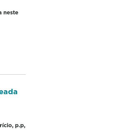
a neste
leada
ício, p.p,