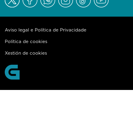
Aviso legal e Política de Privacidade
Política de cookies
Xestión de cookies