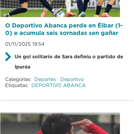
O Deportivo Abanca perde en Éibar (1-
0) e acumula seis xornadas sen gañar
01/11/2025 19:54
Un gol solitario de Sara definiu o partido de
Ipurúa
Categorías:
Deportes
Deportivo
Etiquetas:
DEPORTIVO ABANCA