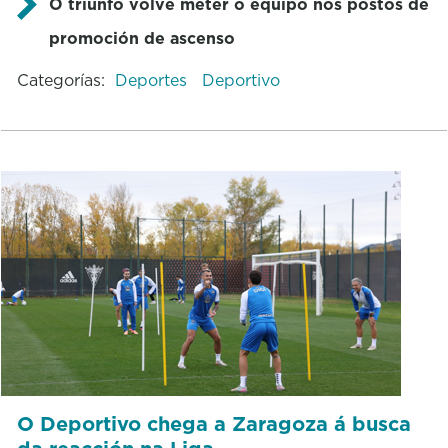
O triunfo volve meter o equipo nos postos de
promoción de ascenso
Categorías:
Deportes
Deportivo
O Deportivo chega a Zaragoza á busca