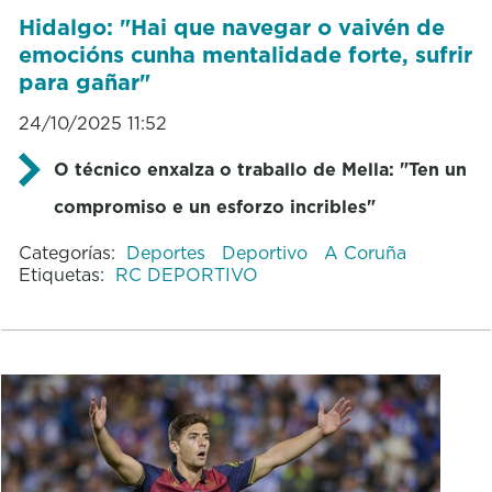
Hidalgo: "Hai que navegar o vaivén de
emocións cunha mentalidade forte, sufrir
para gañar"
24/10/2025 11:52
O técnico enxalza o traballo de Mella: "Ten un
compromiso e un esforzo incribles"
Categorías:
Deportes
Deportivo
A Coruña
Etiquetas:
RC DEPORTIVO