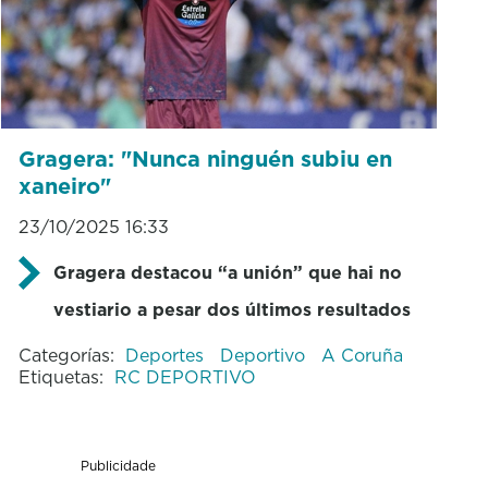
Gragera: "Nunca ninguén subiu en
xaneiro"
23/10/2025 16:33
Gragera destacou “a unión” que hai no
vestiario a pesar dos últimos resultados
Categorías:
Deportes
Deportivo
A Coruña
Etiquetas:
RC DEPORTIVO
Publicidade