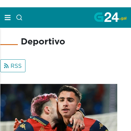
Skip to Main Content
Deportivo
RSS