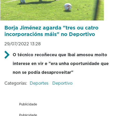
Borja Jiménez agarda "tres ou catro
incorporacións máis" no Deportivo
29/07/2022 13:28
O técnico recoñeceu que Ibai amosou moito
interese en vir e "era unha oportunidade que
non se podía desaproveitar"
Categorías:
Deportes
Deportivo
Publicidade
Publicidade