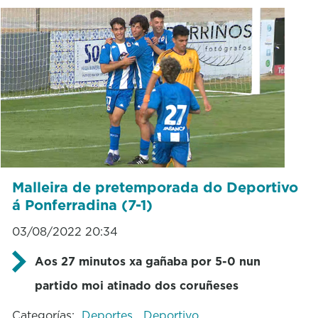
Malleira de pretemporada do Deportivo
á Ponferradina (7-1)
03/08/2022 20:34
Aos 27 minutos xa gañaba por 5-0 nun
partido moi atinado dos coruñeses
Categorías:
Deportes
Deportivo