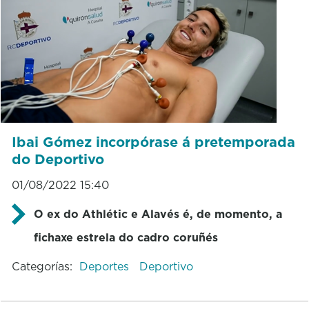
Ibai Gómez incorpórase á pretemporada
do Deportivo
01/08/2022 15:40
O ex do Athlétic e Alavés é, de momento, a
fichaxe estrela do cadro coruñés
Categorías:
Deportes
Deportivo