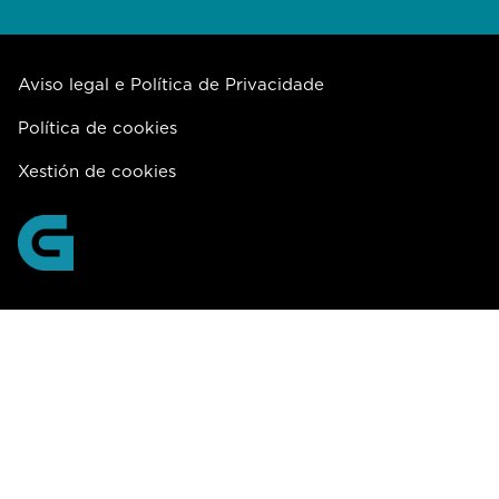
Aviso legal e Política de Privacidade
Política de cookies
Xestión de cookies