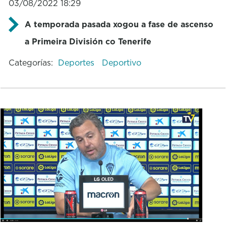
03/08/2022 18:29
A temporada pasada xogou a fase de ascenso
a Primeira División co Tenerife
Categorías:
Deportes
Deportivo