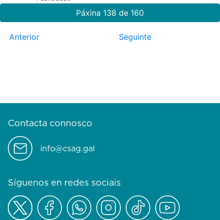
Páxina 138 de 160
Anterior
Seguinte
Contacta connosco
info@csag.gal
Síguenos en redes sociais