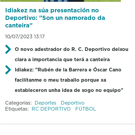
Idiakez na súa presentación no
Deportivo: "Son un namorado da
canteira"
10/07/2023 13:17
O novo adestrador do R. C. Deportivo deixou
clara a importancia que terá a canteira
Idiakez: "Rubén de la Barrera e Óscar Cano
facilítanme o meu traballo porque xa
estableceron unha idea de xogo no equipo"
Categorías:
Deportes
Deportivo
Etiquetas:
RC DEPORTIVO
FÚTBOL