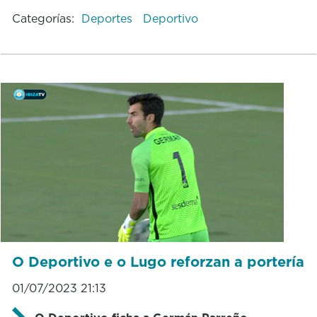
Categorías:
Deportes
Deportivo
O Deportivo e o Lugo reforzan a portería
01/07/2023 21:13