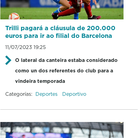
Trilli pagará a cláusula de 200.000
euros para ir ao filial do Barcelona
11/07/2023 19:25
O lateral da canteira estaba considerado
como un dos referentes do club para a
vindeira temporada
Categorías:
Deportes
Deportivo