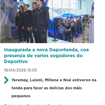
Inaugurada a nova Deportenda, coa
presenza de varios xogadores do
Deportivo
18/04/2026 15:03
Yeremay, Luismi, Millene e Noé estiveron na
tenda para facer as delicias dos máis
pequenos