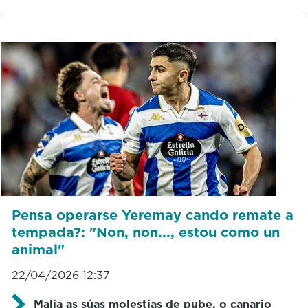
Pensa operarse Yeremay cando remate a
tempada?: "Non, non..., estou como un
animal"
22/04/2026 12:37
Malia as súas molestias de pube, o canario