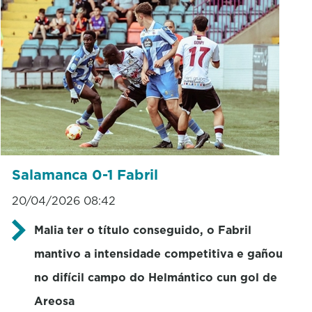
Salamanca 0-1 Fabril
20/04/2026 08:42
Malia ter o título conseguido, o Fabril
mantivo a intensidade competitiva e gañou
no difícil campo do Helmántico cun gol de
Areosa