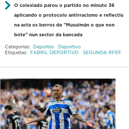
O colexiado parou o partido no minuto 36
aplicando o protocolo antirracismo e reflectiu
na acta os berros de "Musulmán o que non
bote" nun sector da bancada
Categorías:
Deportes
Deportivo
Etiquetas:
FABRIL DEPORTIVO
SEGUNDA RFEF