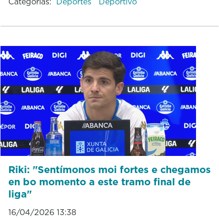
Categorías:
Deportes
Deportivo
Riki: "Sentímonos moi fortes e chegamos
en bo momento a este tramo final de
liga"
16/04/2026 13:38