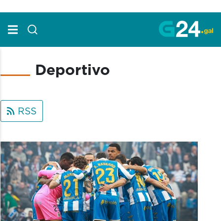
Skip to Main Content
Deportivo
RSS