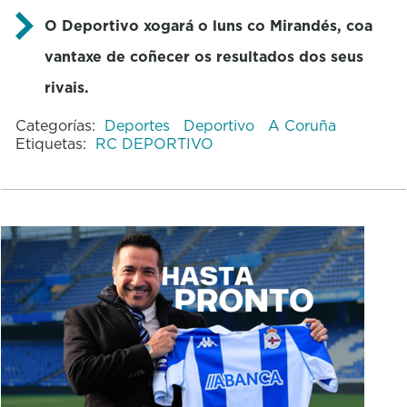
O Deportivo xogará o luns co Mirandés, coa
vantaxe de coñecer os resultados dos seus
rivais.
Categorías:
Deportes
Deportivo
A Coruña
Etiquetas:
RC DEPORTIVO