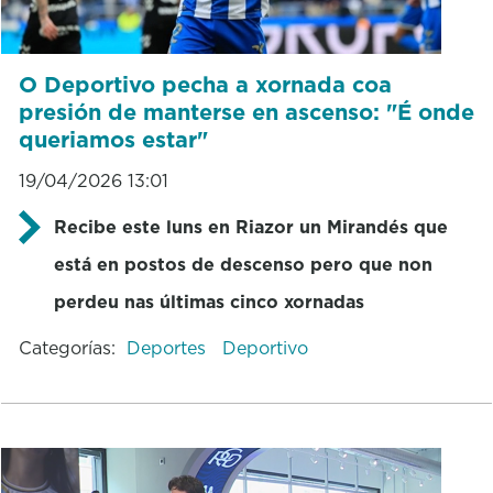
O Deportivo pecha a xornada coa
presión de manterse en ascenso: "É onde
queriamos estar"
19/04/2026 13:01
Recibe este luns en Riazor un Mirandés que
está en postos de descenso pero que non
perdeu nas últimas cinco xornadas
Categorías:
Deportes
Deportivo