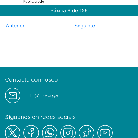
Publicidade
Páxina 9 de 159
Anterior
Seguinte
Contacta connosco
info@csag.gal
Síguenos en redes sociais