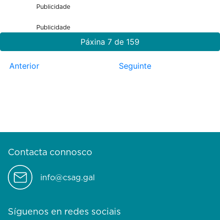
Publicidade
Publicidade
Páxina 7 de 159
Anterior
Seguinte
Contacta connosco
info@csag.gal
Síguenos en redes sociais