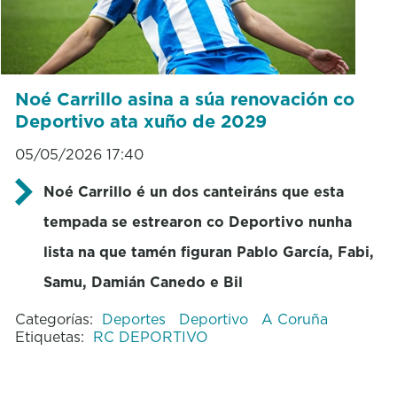
Noé Carrillo asina a súa renovación co
Deportivo ata xuño de 2029
05/05/2026 17:40
Noé Carrillo é un dos canteiráns que esta
tempada se estrearon co Deportivo nunha
lista na que tamén figuran Pablo García, Fabi,
Samu, Damián Canedo e Bil
Categorías:
Deportes
Deportivo
A Coruña
Etiquetas:
RC DEPORTIVO