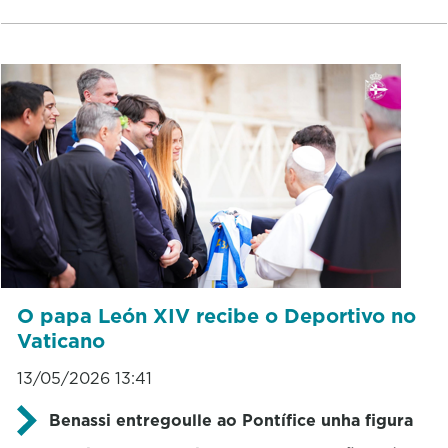
O papa León XIV recibe o Deportivo no
Vaticano
13/05/2026 13:41
Benassi
entregoulle ao Pontífice unha figura