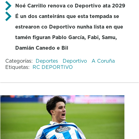
Noé Carrillo renova co Deportivo ata 2029
É un dos canteiráns que esta tempada se
estrearon co Deportivo nunha lista en que
tamén figuran Pablo García, Fabi, Samu,
Damián Canedo e Bil
Categorías:
Deportes
Deportivo
A Coruña
Etiquetas:
RC DEPORTIVO