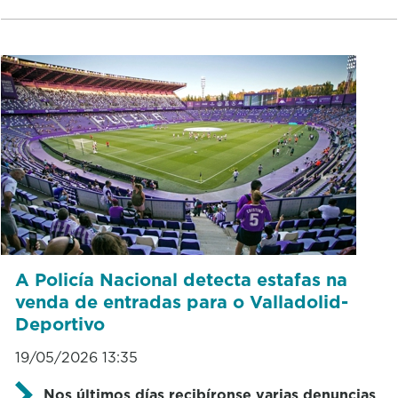
A Policía Nacional detecta estafas na
venda de entradas para o Valladolid-
Deportivo
19/05/2026 13:35
Nos últimos días recibíronse varias denuncias