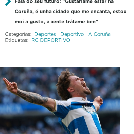
Fala do seu futuro: "Gustaríame estar na
Coruña, é unha cidade que me encanta, estou
moi a gusto, a xente trátame ben"
Categorías:
Deportes
Deportivo
A Coruña
Etiquetas:
RC DEPORTIVO