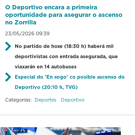
O Deportivo encara a primeira
oportunidade para asegurar o ascenso
no Zorrilla
23/05/2026 09:39
No partido de hoxe (18:30 h) haberá mil
deportivistas con entrada asegurada, que
viaxarán en 14 autobuses
Especial do 'En xogo' co posible ascenso do
Deportivo (20:10 h, TVG)
Categorías:
Deportes
Deportivo