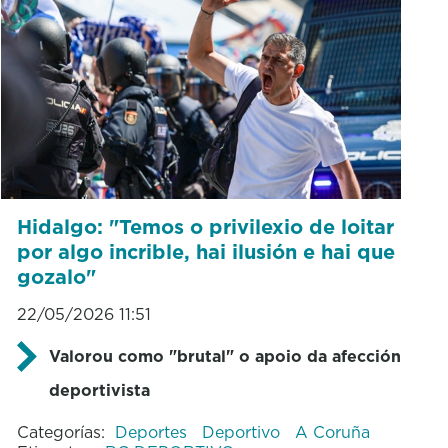
Hidalgo: "Temos o privilexio de loitar
por algo incrible, hai ilusión e hai que
gozalo"
22/05/2026 11:51
Valorou como "brutal" o apoio da
afección
deportivista
Categorías:
Deportes
Deportivo
A Coruña