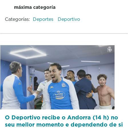
máxima categoría
Categorías:
Deportes
Deportivo
O Deportivo recibe o Andorra (14 h) no
seu mellor momento e dependendo de si