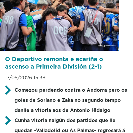
O Deportivo remonta e acariña o
ascenso a Primeira División (2-1)
17/05/2026 15:38
Comezou perdendo contra o Andorra pero os
goles de Soriano e Zaka no segundo tempo
danlle a vitoria aos de Antonio Hidalgo
Cunha vitoria nalgún dos partidos que lle
quedan -Valladolid ou As Palmas- regresará á