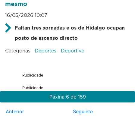
mesmo
16/05/2026 10:07
Faltan tres xornadas e os de Hidalgo ocupan
posto de ascenso directo
Categorías:
Deportes
Deportivo
Publicidade
Publicidade
Páxina 6 de 159
Anterior
Seguinte