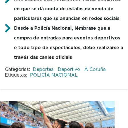
en que se dá conta de estafas na venda de
particulares que se anuncian en redes sociais
Desde a Policía Nacional, lémbrase que a
compra de entradas para eventos deportivos
e todo tipo de espectáculos, debe realizarse a
través das canles oficiais
Categorías:
Deportes
Deportivo
A Coruña
Etiquetas:
POLICÍA NACIONAL