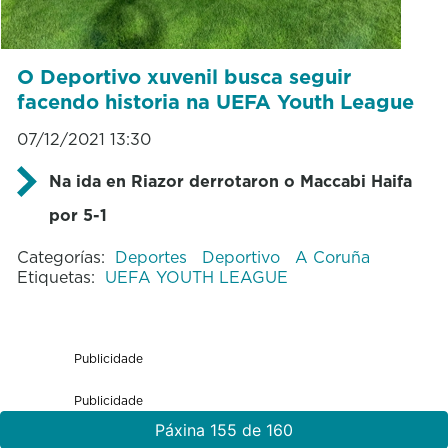
O Deportivo xuvenil busca seguir
facendo historia na UEFA Youth League
07/12/2021 13:30
Na ida en Riazor derrotaron o Maccabi Haifa
por 5-1
Categorías:
Deportes
Deportivo
A Coruña
Etiquetas:
UEFA YOUTH LEAGUE
Publicidade
Publicidade
Páxina 155 de 160