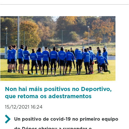
Non hai máis positivos no Deportivo,
que retoma os adestramentos
15/12/2021 16:24
Un positivo de covid-19 no primeiro equipo
do Dépor obrigou a suspender o