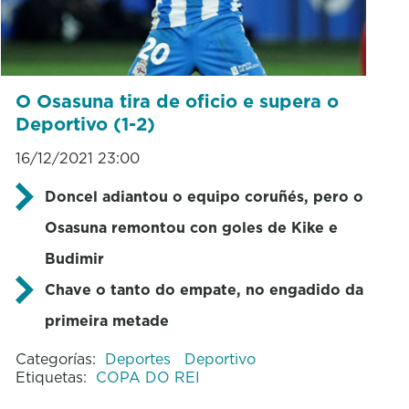
O Osasuna tira de oficio e supera o
Deportivo (1-2)
16/12/2021 23:00
Doncel adiantou o equipo coruñés, pero o
Osasuna remontou con goles de Kike e
Budimir
Chave o tanto do empate, no engadido da
primeira metade
Categorías:
Deportes
Deportivo
Etiquetas:
COPA DO REI