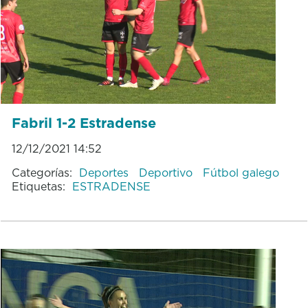
Fabril 1-2 Estradense
12/12/2021 14:52
Categorías:
Deportes
Deportivo
Fútbol galego
Etiquetas:
ESTRADENSE