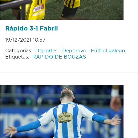
Rápido 3-1 Fabril
19/12/2021 10:57
Categorías:
Deportes
Deportivo
Fútbol galego
Etiquetas:
RÁPIDO DE BOUZAS