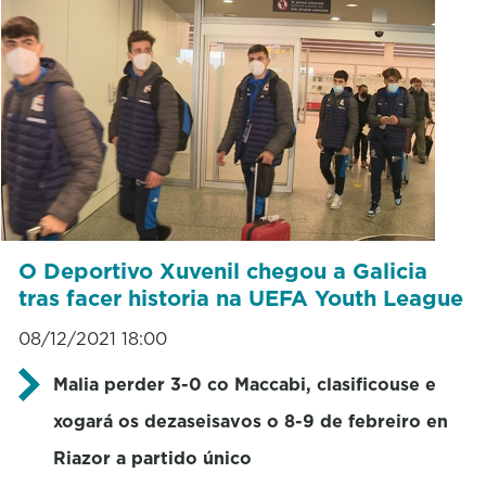
O Deportivo Xuvenil chegou a Galicia
tras facer historia na UEFA Youth League
08/12/2021 18:00
Malia perder 3-0 co Maccabi, clasificouse e
xogará os dezaseisavos o 8-9 de febreiro en
Riazor a partido único