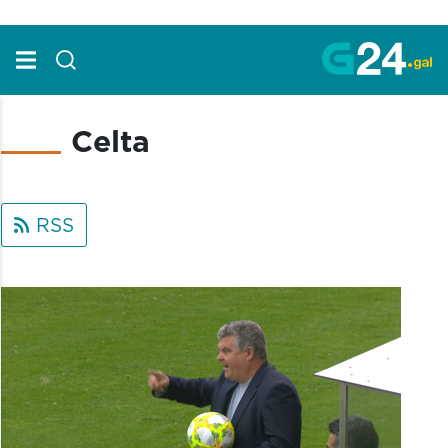
Skip to Main Content
Celta
RSS