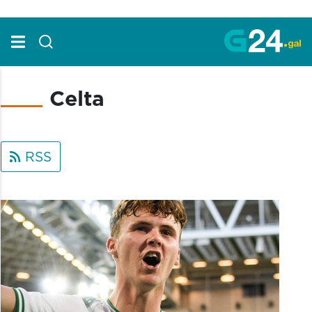
Skip to Main Content
Celta
RSS