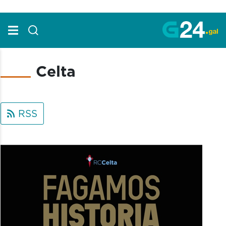
Skip to Main Content
Celta
RSS