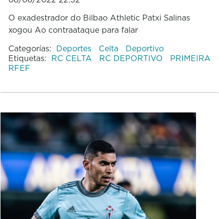
O exadestrador do Bilbao Athletic Patxi Salinas
xogou Ao contraataque para falar
Categorías:
Deportes
Celta
Deportivo
Etiquetas:
RC CELTA
RC DEPORTIVO
PRIMEIRA
RFEF