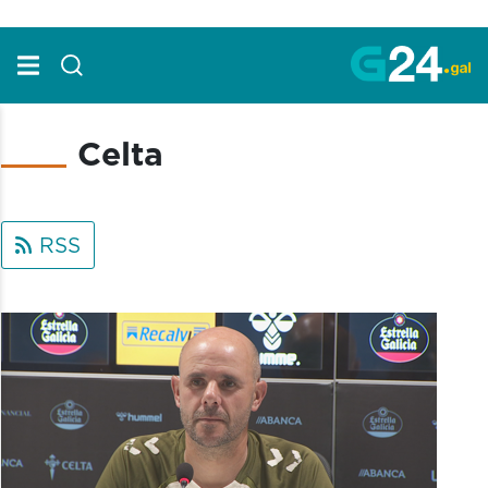
Skip to Main Content
Celta
RSS