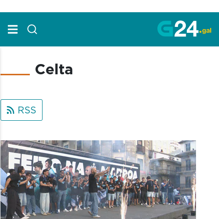
Skip to Main Content
Celta
RSS