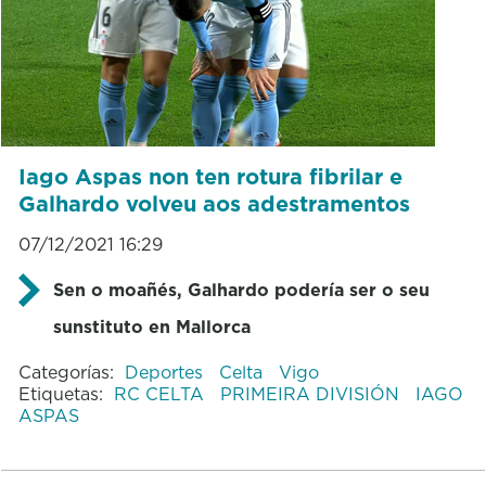
Iago Aspas non ten rotura fibrilar e
Galhardo volveu aos adestramentos
07/12/2021 16:29
Sen o moañés, Galhardo podería ser o seu
sunstituto en Mallorca
Categorías:
Deportes
Celta
Vigo
Etiquetas:
RC CELTA
PRIMEIRA DIVISIÓN
IAGO
ASPAS