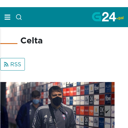
Skip to Main Content
Celta
RSS